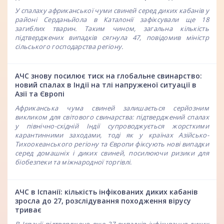
У спалаху африканської чуми свиней серед диких кабанів у
районі Серданьйола в Каталонії зафіксували ще 18
загиблих тварин. Таким чином, загальна кількість
підтверджених випадків сягнула 47, повідомив міністр
сільського господарства регіону.
АЧС знову посилює тиск на глобальне свинарство:
новий спалах в Індії на тлі напруженої ситуації в
Азії та Європі
Африканська чума свиней залишається серйозним
викликом для світового свинарства: підтверджений спалах
у північно-східній Індії супроводжується жорсткими
карантинними заходами, тоді як у країнах Азійсько-
Тихоокеанського регіону та Європи фіксують нові випадки
серед домашніх і диких свиней, посилюючи ризики для
біобезпеки та міжнародної торгівлі.
АЧС в Іспанії: кількість інфікованих диких кабанів
зросла до 27, розслідування походження вірусу
триває
В Іспанії підтверджено вже 27 випадків інфікування диких