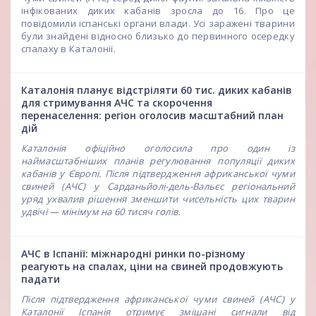
інфікованих диких кабанів зросла до 16. Про це
повідомили іспанські органи влади. Усі заражені тварини
були знайдені відносно близько до первинного осередку
спалаху в Каталонії.
Каталонія планує відстріляти 60 тис. диких кабанів
для стримування АЧС та скорочення
перенаселення: регіон оголосив масштабний план
дій
Каталонія офіційно оголосила про один із
наймасштабніших планів регулювання популяції диких
кабанів у Європі. Після підтвердження африканської чуми
свиней (АЧС) у Сарданьйолі-дель-Вальєс регіональний
уряд ухвалив рішення зменшити чисельність цих тварин
удвічі — мінімум на 60 тисяч голів.
АЧС в Іспанії: міжнародні ринки по-різному
реагують на спалах, ціни на свиней продовжують
падати
Після підтвердження африканської чуми свиней (АЧС) у
Каталонії Іспанія отримує змішані сигнали від