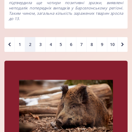
підтвердила ще чотири позитивні зразки, виявлені
неподалік попередніх випадків у Барселонському регіоні.
Таким чином, загальна кількість заражених тварин зросла
до 13.
1
2
3
4
5
6
7
8
9
10