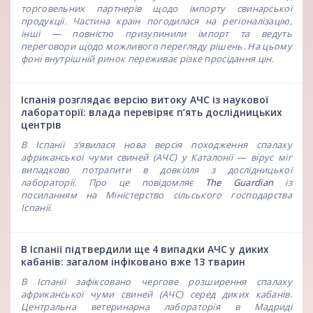
торговельних партнерів щодо імпорту свинарської
продукції. Частина країн погодилася на регіоналізацію,
інші — повністю призупинили імпорт та ведуть
переговори щодо можливого перегляду рішень. На цьому
фоні внутрішній ринок переживає різке просідання цін.
Іспанія розглядає версію витоку АЧС із наукової
лабораторії: влада перевіряє п’ять дослідницьких
центрів
В Іспанії з’явилася нова версія походження спалаху
африканської чуми свиней (АЧС) у Каталонії — вірус міг
випадково потрапити в довкілля з дослідницької
лабораторії. Про це повідомляє
The Guardian
із
посиланням на Міністерство сільського господарства
Іспанії.
В Іспанії підтвердили ще 4 випадки АЧС у диких
кабанів: загалом інфіковано вже 13 тварин
В Іспанії зафіксовано чергове розширення спалаху
африканської чуми свиней (АЧС) серед диких кабанів.
Центральна ветеринарна лабораторія в Мадриді