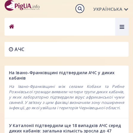
УКРАЇНСЬКА
Togg
navig
АЧС
На Івано-Франківщині підтвердили АЧС у диких
кабанів
На Івано-Франківщині між селами Кобаки та Рибне
Рожнівської громади виявили чотири трупи диких кабанів,
у яких лабораторно підтвердили вірус африканської чуми
свиней. У зв’язку з цим фахівці визначили зону поширення
інфекції, до якої увійшла і територія Чернівецької області.
У Каталонії підтвердили ще 18 випадків АЧС серед
диких кабанів: загальна кількість зросла до 47