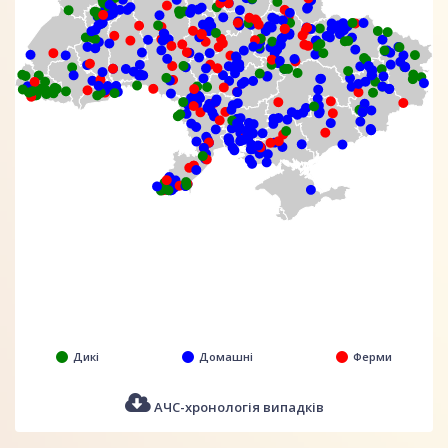
Дикі
Домашні
Ферми
АЧС-хронологія випадків