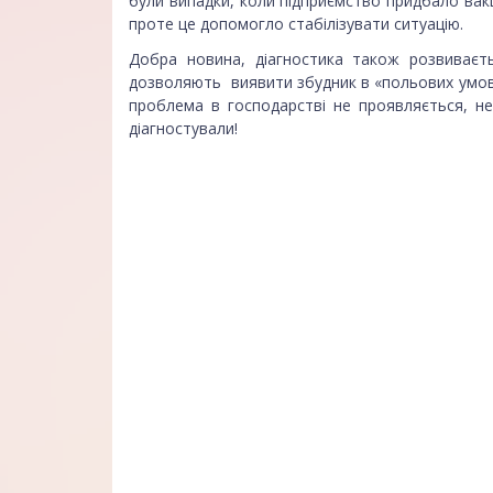
були випадки, коли підприємство придбало вакц
проте це допомогло стабілізувати ситуацію.
Добра новина, діагностика також розвиваєт
дозволяють виявити збудник в «польових умова
проблема в господарстві не проявляється, н
діагностували!