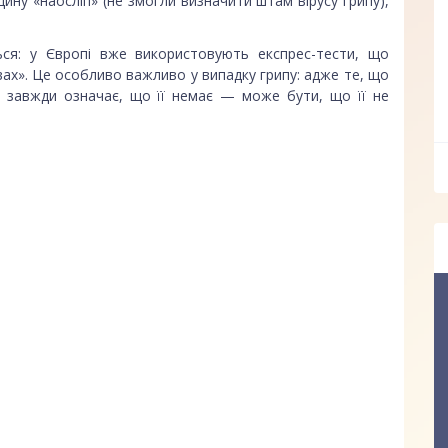
ину «наосліп» (не змогли визначити штам вірусу грипу),
ься: у Європі вже використовують експрес-тести, що
х». Це особливо важливо у випадку грипу: адже те, що
е завжди означає, що її немає — може бути, що її не