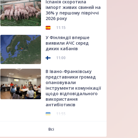
Іспанія скоротила
імпорт живих свиней на
36% у першому півріччі
2026 року
11:15
У Фінляндії вперше
виявили АЧС серед
диких кабанів
11:00
В Івано-Франківську
представники громад
опановували
інструменти комунікації
щодо відповідального
використання
антибіотиків
11:55
f
Всі