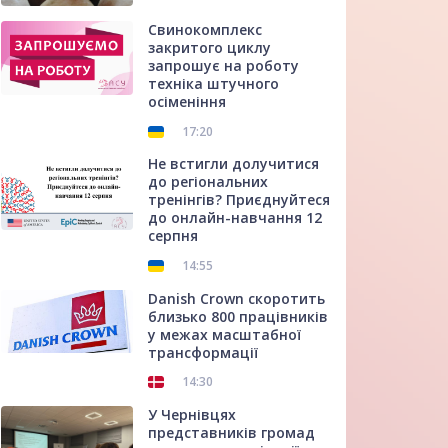
Свинокомплекс
закритого циклу
запрошує на роботу
техніка штучного
осіменіння
17:20
Не встигли долучитися
до регіональних
тренінгів? Приєднуйтеся
до онлайн-навчання 12
серпня
14:55
Danish Crown скоротить
близько 800 працівників
у межах масштабної
трансформації
14:30
У Чернівцях
представників громад