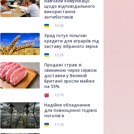
навчали комунікації
щодо відповідального
використання
антибіотиків
13:45
Уряд готує пільгові
кредити для аграріїв під
заставу зібраного зерна
12:25
Продажі страв зі
свининою через сервіси
доставки у Великій
Британії зросли майже
на 55%
12:10
Надійне обладнання
для повноцінної годівлі
поголів'я
11:10