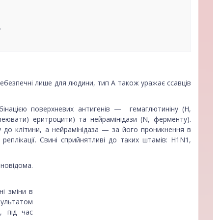
.
і небезпечні лише для людини, тип А також уражає ссавців
бінацією поверхневих антигенів — гемаглютиніну (H,
леювати) еритроцити) та нейрамінідази (N, ферменту).
у до клітини, а нейрамінідаза — за його проникнення в
я реплікації. Свині сприйнятливі до таких штамів: H1N1,
овідома.
ні зміни в
зультатом
, під час