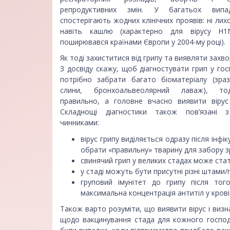
репродуктивних змін. У багатьох випа
спостерігають жодних клінічних проявів: ні лих
навіть кашлю (характерно для вірусу H1
поширювався країнами Європи у 2004-му році).
Як тоді захиститися від грипу та виявляти захв
З досвіду скажу, щоб діагностувати грип у гос
потрібно забрати багато біоматеріалу (зраз
слини, бронхоальвеолярний лаваж), то
правильно, а головне вчасно виявити вірус
Складнощі діагностики також пов’язані 
чинниками:
вірус грипу виділяється одразу після інфік
обрати «правильну» тварину для забору зр
свинячий грип у великих стадах може ста
у стаді можуть бути присутні різні штами/п
груповий імунітет до грипу після тог
максимальна концентрація антитіл у кров
Також варто розуміти, що виявити вірус і визн
щодо вакцинування стада для кожного господа