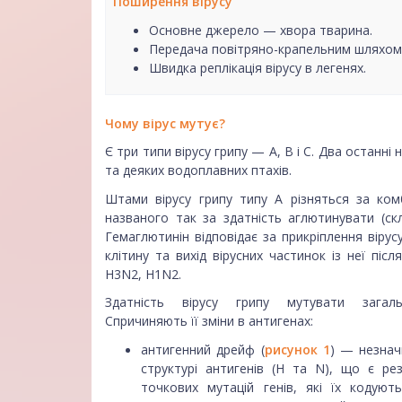
Поширення вірусу
Основне джерело — хвора тварина.
Передача повітряно-крапельним шляхом
Швидка реплікація вірусу в легенях.
Чому вірус мутує?
Є три типи вірусу грипу — A, B і C. Два останн
та деяких водоплавних птахів.
Штами вірусу грипу типу А різняться за ком
названого так за здатність аглютинувати (ск
Гемаглютинін відповідає за прикріплення вірус
клітину та вихід вірусних частинок із неї післ
H3N2, H1N2.
Здатність вірусу грипу мутувати загальн
Спричиняють її зміни в антигенах:
антигенний дрейф (
рисунок 1
) — незнач
структурі антигенів (H та N), що є ре
точкових мутацій генів, які їх кодують