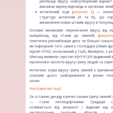
реплікації вірусу. новоутворений варіан
викликає імунну відповідь в організмі, яки
антигенний зсув (
рисунок 2
) — значн
структурі антигенів (H та N), що сп
виникнення нових штамів вірусу в популяці
Основні механізми: перенесення вірусу від ін
(наприклад, від птахів до свиней) (
рисуно
генетична рекомбінація двох чи більшої кількост
які інфікували того самого господаря (обмін ф
підтип H1N2, ізольований у США, ймовірно, є р
Мексиці виявили серотип А(H1N1)09 (відмінний 
нуклеїнової кислоти вірусу грипу людей та спр
Антигенні зсуви вірусу грипу свиней є причино
спалахів цього захворювання в різних геог
зонах.
Наслідки мутації
За останню декаду клінічні ознаки грипу свиней
— стали неспецифічними. Градація си
коливається від анорексії і відмови від 
респіраторних розладів, абортів і се