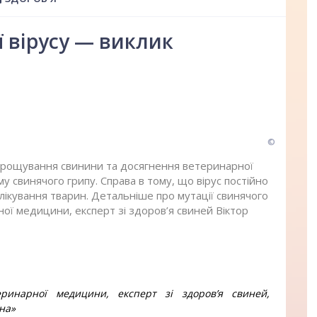
ї вірусу — виклик
©
вирощування свинини та досягнення ветеринарної
 свинячого грипу. Справа в тому, що вірус постійно
лікування тварин. Детальніше про мутації свинячого
рної медицини, експерт зі здоров’я свиней Віктор
еринарної медицини, експерт зі здоров’я свиней,
на»