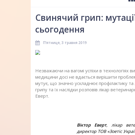
Cвинячий грип: мутаці
сьогодення
Пʼятниця, 3 травня 2019
Незважаючи на вагомі успіхи в технологіях 
медицини досі не вдається вирішити проблему
мутує, що значно ускладнює профілактику та 
грипу та їх наслідки розповів лікар ветерина
Еверт.
Віктор Еверт
, лікар вет
директор ТОВ «Зоетіс Украї