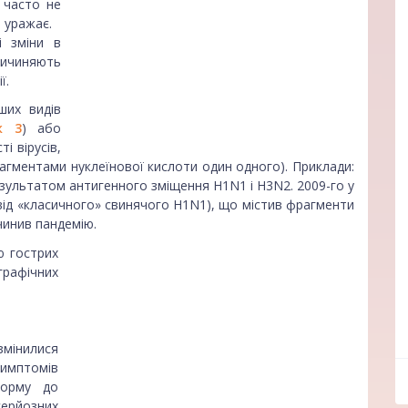
т часто не
й уражає.
і зміни в
ричиняють
ї.
ших видів
к 3
) або
і вірусів,
рагментами нуклеїнової кислоти один одного). Приклади:
езультатом антигенного зміщення H1N1 і H3N2. 2009-го у
від «класичного» свинячого H1N1), що містив фрагменти
ичинив пандемію.
ю гострих
рафічних
 змінилися
ff
мптомів
корму до
рйозних