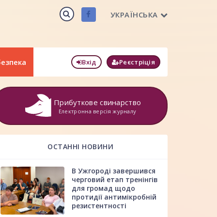
УКРАЇНСЬКА
безпека
Вхід
Реєстріція
Прибуткове свинарство
Електронна версія журналу
ОСТАННІ НОВИНИ
В Ужгороді завершився
черговий етап тренінгів
для громад щодо
протидії антимікробній
резистентності