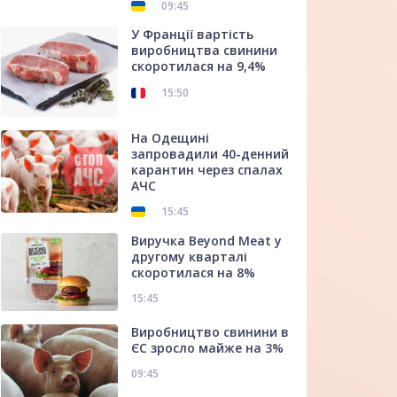
09:45
У Франції вартість
виробництва свинини
скоротилася на 9,4%
15:50
На Одещині
запровадили 40-денний
карантин через спалах
АЧС
15:45
Виручка Beyond Meat у
другому кварталі
скоротилася на 8%
15:45
Виробництво свинини в
ЄС зросло майже на 3%
09:45