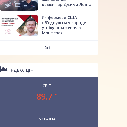
коментар Джима Лонга
Як фермери США
об’єднуються заради
успіху: враження з
Монтерея
Всі
ІНДЕКС ЦІН
СВІТ
89.7
УКРАЇНА