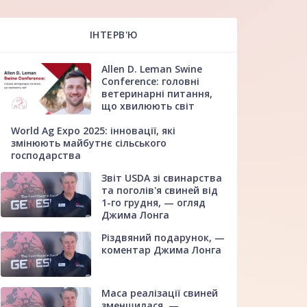
ІНТЕРВ'Ю
Allen D. Leman Swine
Conference: головні
ветеринарні питання,
що хвилюють світ
World Ag Expo 2025: інновації, які
змінюють майбутнє сільського
господарства
Звіт USDA зі свинарства
та поголів'я свиней від
1-го грудня, — огляд
Джима Лонга
Різдвяний подарунок, —
коментар Джима Лонга
Маса реалізації свиней
зменшилася, —