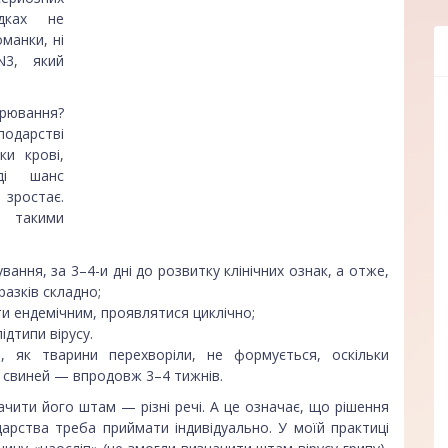
дках не
оманки, ні
N3, який
орювання?
подарстві
ки крові,
ді шанс
 зростає.
з такими
ування, за 3–4-и дні до розвитку клінічних ознак, а отже,
азків складно;
ти ендемічним, проявлятися циклічно;
ідтипи вірусу.
о, як тварини перехворіли, не формується, оскільки
і свиней — впродовж 3–4 тижнів.
ачити його штам — різні речі. А це означає, що рішення
рства треба приймати індивідуально. У моїй практиці