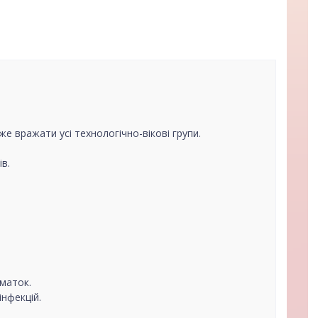
е вражати усі технологічно-вікові групи.
ів.
маток.
інфекцій.