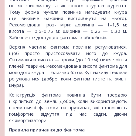
не як свиноматку, а як іншого кнура-конкурента.
Тому форма чучела повинна нагадувати кнура
(це викличе бажання вистрибнути на нього).
Рекомендовані роз- міри: довжина — 1–1,5 м;
висота — 0,5–0,75 м; ширина — 0,25 — 0,30 м.
Забезпечте доступ до фантома з обох боків.
Верхня частина фантома повинна регулюватися,
щоб просто пристосовувати його до кнура.
Оптимальна висота — трохи (до 10 см) нижче рівня
плечей тварини. Рекомендована висота фантома для
молодого кнура — близько 65 см. Кут нахилу теж має
регулюватися (добре, коли фантом тисне на живіт
кнура).
Конструкція фантома повинна бути твердою
і кріпиться до землі. Добре, коли використовують
пневматичні фантоми на пружинах, які створюють
комфортне відчуття під час садки, діючи
як амортизатори.
Правила привчання до фантома