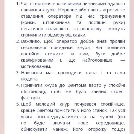
Час і терпіння є ключовими чинниками вдалого
навчання кнурів. Нервове або навіть агресивне
ставлення оператора під час тренування
(крики, штовханина та поспішні рухи)
негативно впливають на поведінку і можуть
спричинити відмову від садки.
Важливо, щоб оператор добре знав прояви
сексуальної поведінки кнура. Він повинен
постійно стежити за ним, бути добре
кваліфікованим і, що найголовніше, —
мотивованим.
Навчання має проводити одна і та сама
людина.
Привчати кнура до фантома варто у спокійні
обстановці, щоб не було зайвих стрес-
факторів.
Щоб молодий кнур почувався спокійніше,
краще фантом помістити у його станок. Так уся
увага зосереджуватиметься на чучелі (він
не буде вивчати нове середовище,
обнюхувати манеж, його огорожу тощо)