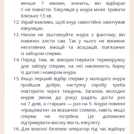
менше 7 хвилин, значить, він відбирає
її не повністю. Еякуляція у кнура може тривати
близько 15 хв.
Украй важливо, щоб кнур самостійно закінчував
еякуляцію.
Ніколи не зіштовхуйте кнура з фантому, він
повинен злісти сам. Так у нього не виникне
негативних емоцій та асоціацій, пов’язаних
із забором сперми.
Перед тим, як використовувати термокружку
для забору сперми, на неї наклеюють бирку
із датою і номером кнура.
Якщо перший відбір сперми у молодого кнура
пройшов добре, наступну спробу треба
повторити через тиждень. Загалом, молодих
кнурів (віком до року) радять доїти раз
на 7 днів, а старших — раз на 5. Кнури повинні
«працювати» за вказаною схемою, навіть якщо
сперма не потрібна. Це допоможе
підтримувати високу якість еякуляту.
Для власної безпеки оператор під час відбору