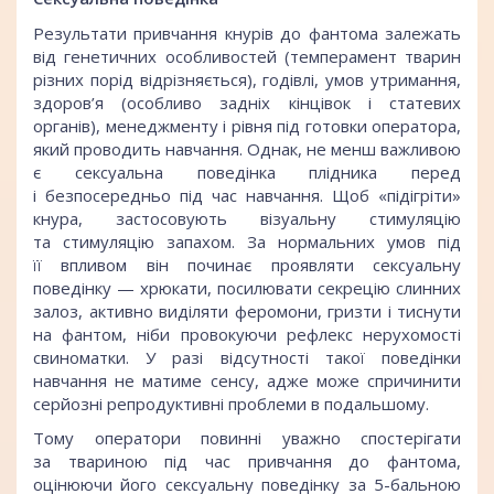
Результати привчання кнурів до фантома залежать
від генетичних особливостей (темперамент тварин
різних порід відрізняється), годівлі, умов утримання,
здоров’я (особливо задніх кінцівок і статевих
органів), менеджменту і рівня під готовки оператора,
який проводить навчання. Однак, не менш важливою
є сексуальна поведінка плідника перед
і безпосередньо під час навчання. Щоб «підігріти»
кнура, застосовують візуальну стимуляцію
та стимуляцію запахом. За нормальних умов під
її впливом він починає проявляти сексуальну
поведінку — хрюкати, посилювати секрецію слинних
залоз, активно виділяти феромони, гризти і тиснути
на фантом, ніби провокуючи рефлекс нерухомості
свиноматки. У разі відсутності такої поведінки
навчання не матиме сенсу, адже може спричинити
серйозні репродуктивні проблеми в подальшому.
Тому оператори повинні уважно спостерігати
за твариною під час привчання до фантома,
оцінюючи його сексуальну поведінку за 5-бальною