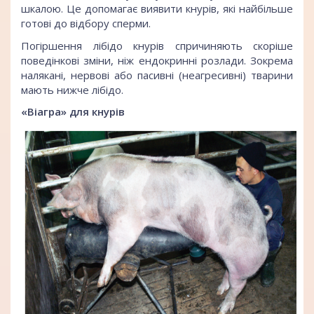
шкалою. Це допомагає виявити кнурів, які найбільше
готові до відбору сперми.
Погіршення лібідо кнурів спричиняють скоріше
поведінкові зміни, ніж ендокринні розлади. Зокрема
налякані, нервові або пасивні (неагресивні) тварини
мають нижче лібідо.
«Віагра» для кнурів