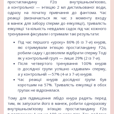
простагландину F2α внутрішньом’язово,
а контрольної — ін’єкцію 2 мл дистильованої води,
одразу на початку привчання до фантома. Час
реакції (визначається як час з моменту входу
в манеж для забору сперми до еякуляції), тривалість
еякуляції та кількість невдалих садок під час кожного
тренування фіксували і отримали такі результати:
Під час першого «уроку» 86% (6 із 7-и) кнурів,
які отримували ін’єкцію простагландину F2α,
робили садку і дозволяли відібрати сперму.Тоді
як у контрольній групі — лише 29% (2 із 7-и).
Після четвертого тренування 100% кнурів
із дослідної групи успішно «здавали» сперму,
а у контрольній —57% (4-и з 7-и) кнурів.
Час реакції кнурів дослідної групи був
коротшим на 57%. Тривалість еякуляції в обох
групах не відрізнялася.
Тому для підвищення лібідо кнура радять перед
тим, як запускати його в манеж, робити одноразову
внутрішньом’язову ін’єкцію простагландину F2α