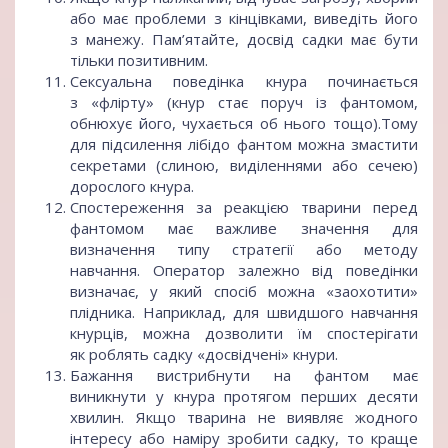
або має проблеми з кінцівками, виведіть його
з манежу. Пам’ятайте, досвід садки має бути
тільки позитивним.
Сексуальна поведінка кнура починається
з «флірту» (кнур стає поруч із фантомом,
обнюхує його, чухається об нього тощо).Тому
для підсилення лібідо фантом можна змастити
секретами (слиною, виділеннями або сечею)
дорослого кнура.
Спостереження за реакцією тварини перед
фантомом має важливе значення для
визначення типу стратегії або методу
навчання. Оператор залежно від поведінки
визначає, у який спосіб можна «заохотити»
плідника. Наприклад, для швидшого навчання
кнурців, можна дозволити їм спостерігати
як роблять садку «досвідчені» кнури.
Бажання вистрибнути на фантом має
виникнути у кнура протягом перших десяти
хвилин. Якщо тварина не виявляє жодного
інтересу або наміру зробити садку, то краще