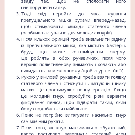
ззаду так, щоб не сполохати його
і не порушити садку.
Тоді слід перейти до маса жування
препуціального мішка рухами вперед-назад,
щоб стимулювати «вихід» статевого члена
(особливо актуально для молодих кнурів).
Після кількох фрикцій треба вивільнити рідину
із препуціального мішка, яка містить бактеріїі,
бруд, що може контамінувати сперму.
Це роблять в обох ручавичках, після чого
верхню поліетиленову знімають і ховають або
викидають за межі манежу (щоб кнур не з’їв її).
Рукою у вініловій рукавичці треба взяти голівку
статевого члена і стиснути її, імітуючи шийку
матки. Це простимулює повну ерекцію. Якщо
це молодий кнур, спробуйте різні варіанти
фіксування пеніса, щоб підібрати такий, який
йому сподобається найбільше.
Пеніс не потрібно витягувати насильно, кнур
сам має ним рухати.
Після того, як кнур максимально збуджений,
варто поступово завернути статевий член