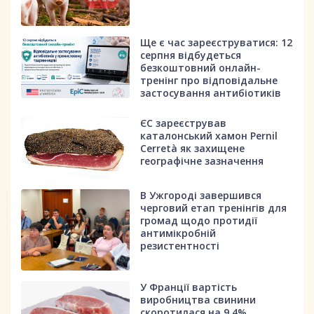
Ще є час зареєструватися: 12
серпня відбудеться
безкоштовний онлайн-
тренінг про відповідальне
застосування антибіотиків
ЄС зареєстрував
каталонський хамон Pernil
Cerretà як захищене
географічне зазначення
В Ужгороді завершився
черговий етап тренінгів для
громад щодо протидії
антимікробній
резистентності
У Франції вартість
виробництва свинини
скоротилася на 9,4%