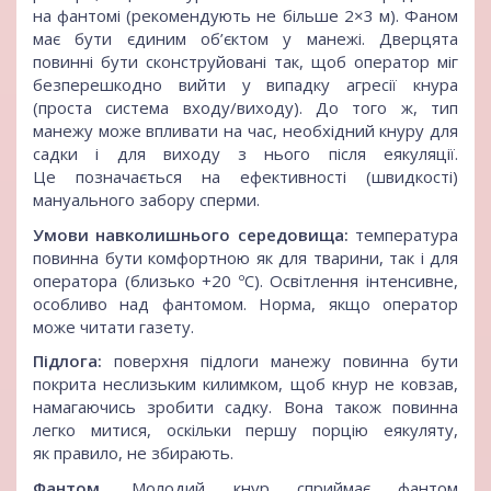
на фантомі (рекомендують не більше 2×3 м). Фаном
має бути єдиним об’єктом у манежі. Дверцята
повинні бути сконструйовані так, щоб оператор міг
безперешкодно вийти у випадку агресії кнура
(проста система входу/виходу). До того ж, тип
манежу може впливати на час, необхідний кнуру для
садки і для виходу з нього після еякуляції.
Це позначається на ефективності (швидкості)
мануального забору сперми.
Умови навколишнього середовища:
температура
повинна бути комфортною як для тварини, так і для
оператора (близько +20 ºС). Освітлення інтенсивне,
особливо над фантомом. Норма, якщо оператор
може читати газету.
Підлога:
поверхня підлоги манежу повинна бути
покрита неслизьким килимком, щоб кнур не ковзав,
намагаючись зробити садку. Вона також повинна
легко митися, оскільки першу порцію еякуляту,
як правило, не збирають.
Фантом.
Молодий кнур сприймає фантом