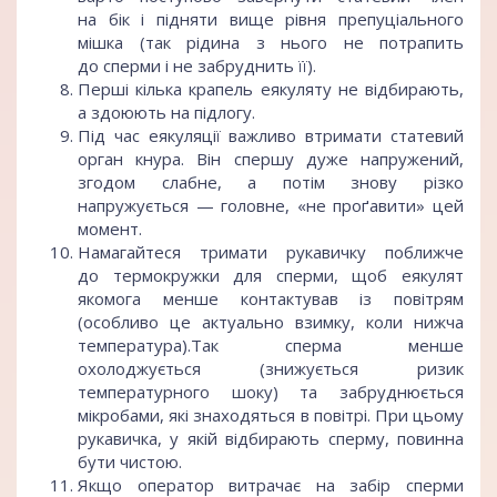
на бік і підняти вище рівня препуціального
мішка (так рідина з нього не потрапить
до сперми і не забруднить її).
Перші кілька крапель еякуляту не відбирають,
а здоюють на підлогу.
Під час еякуляції важливо втримати статевий
орган кнура. Він спершу дуже напружений,
згодом слабне, а потім знову різко
напружується — головне, «не проґавити» цей
момент.
Намагайтеся тримати рукавичку поближче
до термокружки для сперми, щоб еякулят
якомога менше контактував із повітрям
(особливо це актуально взимку, коли нижча
температура).Так сперма менше
охолоджується (знижується ризик
температурного шоку) та забруднюється
мікробами, які знаходяться в повітрі. При цьому
рукавичка, у якій відбирають сперму, повинна
бути чистою.
Якщо оператор витрачає на забір сперми