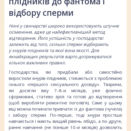
плідників до фантома і
відбору сперми
Нині у свинарстві широко використовують штучне
осіменіння, адже це найефективніший метод
відтворення. Його успішність у господарстві
залежить від того, скільки сперми відбирають
у кнурів-плідників та якої вона якості. Для
якнайкращих результатів варто дотримуватися
кількох важливих правил.
Господарства, які придбали або самостійно
виростили кнурів-плідників, стикаються з проблемою
їхнього «першого сексуального досвіду». Тварини,
які досягли віку 7–8-и місяців, уже фізично
сформовані, статево зрілі та готові до відтворення
(щоб виробляти ремонтне поголів’я). Саме у цьому
віці можна починати привчати їх до фантома (чучела)
і забору сперми. По-перше, тоді кнури простіше
навчаються і мають вищий рівень лібідо, а по-друге,
раннє навчання (не пізніше 10-и місяців) дозволить