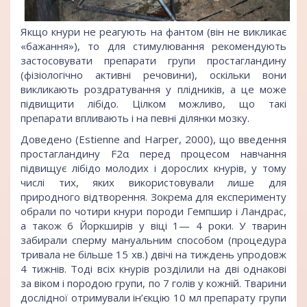
Якщо кнури не реагують на фантом (він не викликає
«бажання»), то для стимулювання рекомендують
застосовувати препарати групи простагландину
(фізіологічно активні речовини), оскільки вони
викликають роздратування у плідників, а це може
підвищити лібідо. Цілком можливо, що такі
препарати впливають і на певні ділянки мозку.
Доведено (Estienne and Harper, 2000), що введення
простагландину F2α перед процесом навчання
підвищує лібідо молодих і дорослих кнурів, у тому
числі тих, яких використовували лише для
природного відтворення. Зокрема для експерименту
обрали по чотири кнури породи Гемпшир і Ландрас,
а також 6 Йоркширів у віці 1— 4 роки. У тварин
забирали сперму мануальним способом (процедура
тривала не більше 15 хв.) двічі на тиждень упродовж
4 тижнів. Тоді всіх кнурів розділили на дві однакові
за віком і породою групи, по 7 голів у кожній. Тварини
дослідної отримували ін’єкцію 10 мл препарату групи