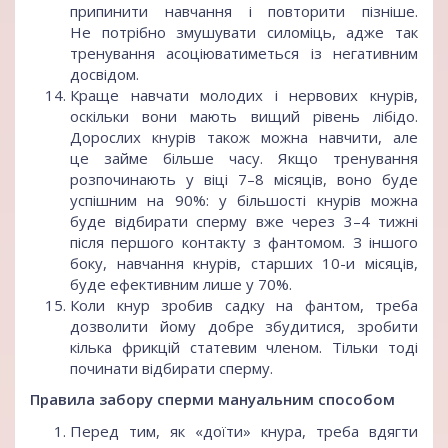
припинити навчання і повторити пізніше.
Не потрібно змушувати силоміць, адже так
тренування асоціюватиметься із негативним
досвідом.
Краще навчати молодих і нервових кнурів,
оскільки вони мають вищий рівень лібідо.
Дорослих кнурів також можна навчити, але
це займе більше часу. Якщо тренування
розпочинають у віці 7–8 місяців, воно буде
успішним на 90%: у більшості кнурів можна
буде відбирати сперму вже через 3–4 тижні
після першого контакту з фантомом. З іншого
боку, навчання кнурів, старших 10-и місяців,
буде ефективним лише у 70%.
Коли кнур зробив садку на фантом, треба
дозволити йому добре збудитися, зробити
кілька фрикцій статевим членом. Тільки тоді
починати відбирати сперму.
Правила забору сперми мануальним способом
Перед тим, як «доїти» кнура, треба вдягти