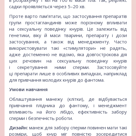
в розрахунку 1 мл на 100 кг маси тіла. Так, рефлекс
садки проявляється через 5–20 хв.
Проте варто пам’ятати, що застосування препаратів
групи простагландинів може порізному впливати
на сексуальну поведінку кнурів. Це залежить від
генетики, віку й маси тварини, препарату і дози
застосування, а також від менеджменту. Часто
використовувати такі «стимулятори» не радять,
адже достеменно не відомо, яка довгострокова дія
цих речовин на сексуальну поведінку кнурів
і секретування ними сперми. Застосовуйте
ці препарати лише в особливих випадках, наприклад
для привчання молодих кнурів до фантома.
Умови навчання
Облаштування манежу (клітки), де відбувається
привчання плідника до фантому, і менеджмент
впливають на його лібідо, ефективність забору
сперми і безпечність роботи.
Дизайн:
манеж для забору сперми повинен мати такі
розміри, щоб кнур міг повністю зосередитися