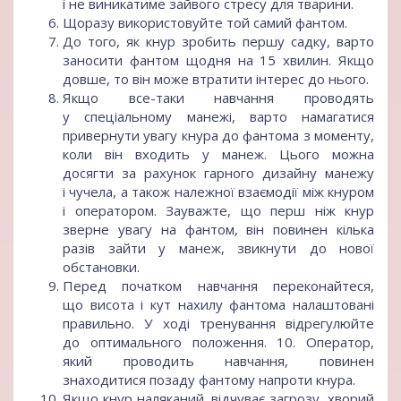
і не виникатиме зайвого стресу для тварини.
Щоразу використовуйте той самий фантом.
До того, як кнур зробить першу садку, варто
заносити фантом щодня на 15 хвилин. Якщо
довше, то він може втратити інтерес до нього.
Якщо все-таки навчання проводять
у спеціальному манежі, варто намагатися
привернути увагу кнура до фантома з моменту,
коли він входить у манеж. Цього можна
досягти за рахунок гарного дизайну манежу
і чучела, а також належної взаємодії між кнуром
і оператором. Зауважте, що перш ніж кнур
зверне увагу на фантом, він повинен кілька
разів зайти у манеж, звикнути до нової
обстановки.
Перед початком навчання переконайтеся,
що висота і кут нахилу фантома налаштовані
правильно. У ході тренування відрегулюйте
до оптимального положення. 10. Оператор,
який проводить навчання, повинен
знаходитися позаду фантому напроти кнура.
Якщо кнур наляканий, відчуває загрозу, хворий