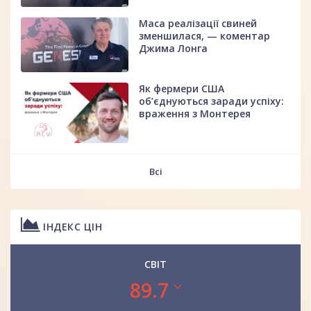
Маса реалізації свиней
зменшилася, — коментар
Джима Лонга
Як фермери США
об’єднуються заради успіху:
враження з Монтерея
Всі
ІНДЕКС ЦІН
СВІТ
89.7