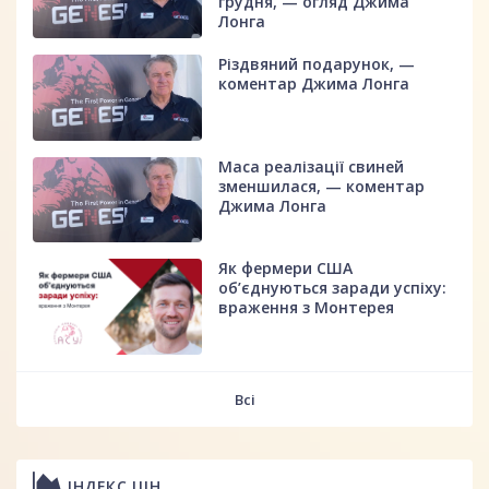
грудня, — огляд Джима
Лонга
Різдвяний подарунок, —
коментар Джима Лонга
Маса реалізації свиней
зменшилася, — коментар
Джима Лонга
Як фермери США
об’єднуються заради успіху:
враження з Монтерея
Всі
ІНДЕКС ЦІН