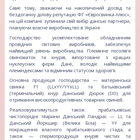
Саме тому, зважаючи на накопичений досвід та
бездоганну ділову репутацію ФГ «Євросвинка-плюс»,
на цій компанії зупинили свій вибір данські партнери,
плануючи власне виробництво в Україні.
Господарство укомплектоване обладнанням
провідних світових виробників, забезпечує
найвищий рівень виробництва. Племінне поголів’я
свиноматок та кнурів, імпортоване з кращих
нуклеусних ферм Данії, володіє найвищими
племіндексами та відмінним статусом здоров’я.
Основна продукція господарства —
материнська
свинка F1 (LLxYY/YYхLL)
та
батьківський
(термінальний) кнур Данський Дюрок (DD)
для
отримання високопродуктивних товарних свиней.
Реалізовуватимуться також
прабатьківські
чистопорідні тварини Данський Ландрас
— LL та
Данський Йоркшир (Велика Біла)
— YY для
покращення власного прабатьківського стада, а
також —
спермопродукція кнурів чистих та