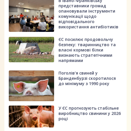
В Івано-Франківську
представники громад
опановували інструменти
комунікації щодо
відповідального
використання антибіотиків
ЄС посилює продовольчу
безпеку: тваринництво та
власні кормові білки
визнають стратегічними
напрямами
Поголів’я свиней у
Бранденбурзі скоротилося
до мінімуму з 1990 року
У ЄС прогнозують стабільне
виробництво свинини у 2026
році