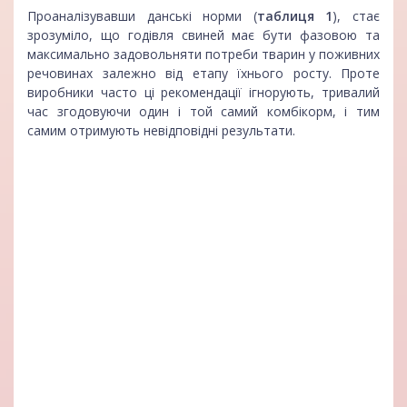
Проаналізувавши данські норми (
таблиця 1
), стає
зрозуміло, що годівля свиней має бути фазовою та
максимально задовольняти потреби тварин у поживних
речовинах залежно від етапу їхнього росту. Проте
виробники часто ці рекомендації ігнорують, тривалий
час згодовуючи один і той самий комбікорм, і тим
самим отримують невідповідні результати.