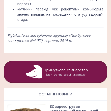
поросят.
«М’який» перехід між рецептами комбікормів
значно впливає на покращення статусу здоров’я
стада.
PigUA.info за матеріалами журналу «Прибуткове
свинарство» №4 (52), серпень 2019 р.
Прибуткове свинарство
Електронна версія журналу
ОСТАННІ НОВИНИ
ЄС зареєстрував
каталонський хамон Pernil