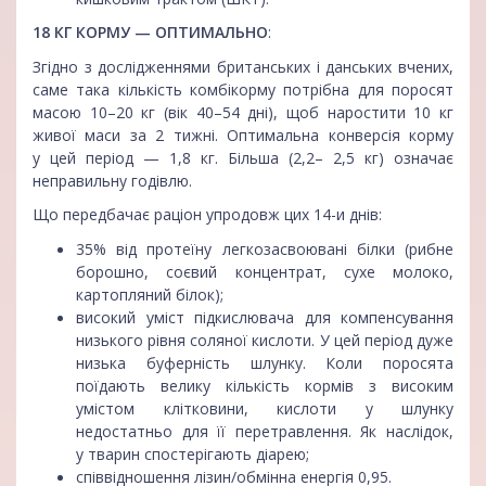
18 КГ КОРМУ — ОПТИМАЛЬНО
:
Згідно з дослідженнями британських і данських вчених,
саме така кількість комбікорму потрібна для поросят
масою 10–20 кг (вік 40–54 дні), щоб наростити 10 кг
живої маси за 2 тижні. Оптимальна конверсія корму
у цей період — 1,8 кг. Більша (2,2– 2,5 кг) означає
неправильну годівлю.
Що передбачає раціон упродовж цих 14-и днів:
35% від протеїну легкозасвоювані білки (рибне
борошно, соєвий концентрат, сухе молоко,
картопляний білок);
високий уміст підкислювача для компенсування
низького рівня соляної кислоти. У цей період дуже
низька буферність шлунку. Коли поросята
поїдають велику кількість кормів з високим
умістом клітковини, кислоти у шлунку
недостатньо для її перетравлення. Як наслідок,
у тварин спостерігають діарею;
співвідношення лізин/обмінна енергія 0,95.