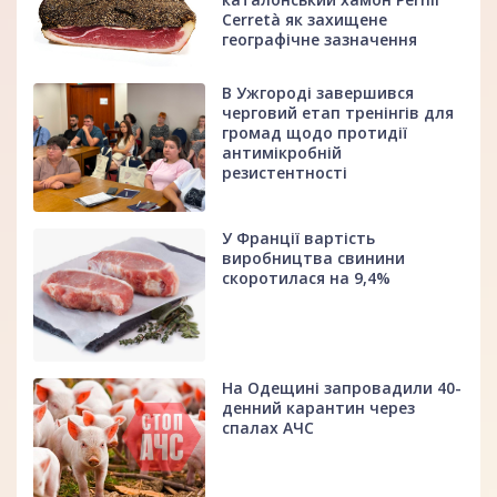
Cerretà як захищене
географічне зазначення
В Ужгороді завершився
черговий етап тренінгів для
громад щодо протидії
антимікробній
резистентності
У Франції вартість
виробництва свинини
скоротилася на 9,4%
На Одещині запровадили 40-
денний карантин через
спалах АЧС