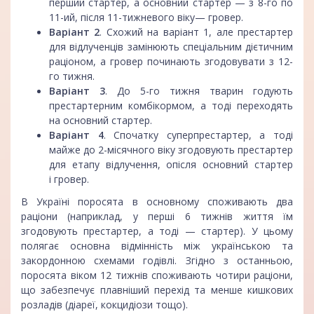
перший стартер, а основний стартер — з 8-го по
11-ий, після 11-тижневого віку— гровер.
Варіант 2
. Схожий на варіант 1, але престартер
для відлученців замінюють спеціальним дієтичним
раціоном, а гровер починають згодовувати з 12-
го тижня.
Варіант 3
. До 5-го тижня тварин годують
престартерним комбікормом, а тоді переходять
на основний стартер.
Варіант 4
. Спочатку суперпрестартер, а тоді
майже до 2-місячного віку згодовують престартер
для етапу відлучення, опісля основний стартер
і гровер.
В Україні поросята в основному споживають два
раціони (наприклад, у перші 6 тижнів життя їм
згодовують престартер, а тоді — стартер). У цьому
полягає основна відмінність між українською та
закордонною схемами годівлі. Згідно з останньою,
поросята віком 12 тижнів споживають чотири раціони,
що забезпечує плавніший перехід та менше кишкових
розладів (діареї, кокцидіози тощо).