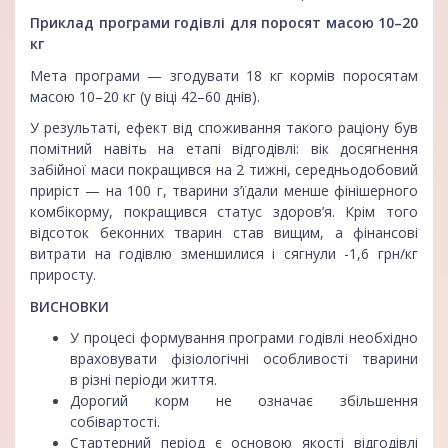
Приклад програми годівлі для поросят масою 10–20
кг
Мета програми — згодувати 18 кг кормів поросятам
масою 10–20 кг (у віці 42–60 днів).
У результаті, ефект від споживання такого раціону був
помітний навіть на етапі відгодівлі: вік досягнення
забійної маси покращився на 2 тижні, середньодобовий
приріст — на 100 г, тварини з’їдали менше фінішерного
комбікорму, покращився статус здоров’я. Крім того
відсоток беконних тварин став вищим, а фінансові
витрати на годівлю зменшилися і сягнули -1,6 грн/кг
приросту.
ВИСНОВКИ
У процесі формування програми годівлі необхідно
враховувати фізіологічні особливості тварини
в різні періоди життя.
Дорогий корм не означає збільшення
собівартості.
Стартерний період є основою якості відгодівлі