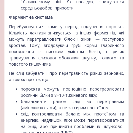
10-тижневому віці. Як наслідок, знижуються
середньодобові прирости.
Ферментна система
Перебудовується саме у період відлучення поросят.
Кількість лактази знижується, а інших ферментів, які
можуть перетравлювати білок і жири, — поступово
зростає. Тому, згодовуючи грубі корми тваринного
походження із високим умістом білків, є ризик
травмування слизової оболонки шлунку, тонкого та
товстого кишечника.
Не слід забувати і про перетравність різних зернових,
а також про те, що:
поросята можуть повноцінно перетравлювати
рослинні білки з 8–10-тижневого віку;
балансувати раціон слід за перетравним
(амінокислотами), а не за сирим протеїном;
слід контролювати баланс між протеїном та
енергією, надлишок якої може перетворюватися
на жир, або причиняти проблеми із шлунково-
кишковим трактом (ШКТ).