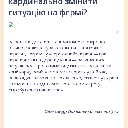
кардинально змінити
ситуацію на фермі?
©
За останнє десятиліття вітчизняне свинарство
значно еволюціонувало. Втім, питання годівлі
поросят, зокрема у «перехідний» період — при
переведенні на дорощування — залишається
актуальним. Про оптимальну кількість раціонів та
комбікорму, який має спожити порося у цей час,
розповідав Олександр Похваленко, експерт у царині
свинарства в ході ХІ Міжнародного конгресу
«Прибуткове свинарство».
Олександр Похваленко
, експерт у царин