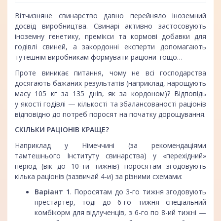
Вітчизняне свинарство давно перейняло іноземний
досвід виробництва. Свинарі активно застосовують
іноземну генетику, премікси та кормові добавки для
годівлі свиней, а закордонні експерти допомагають
тутешнім виробникам формувати раціони тощо…
Проте виникає питання, чому не всі господарства
досягають бажаних результатів (наприклад, нарощують
масу 105 кг за 135 днів, як за кордоном)? Відповідь
у якості годівлі — кількості та збалансованості раціонів
відповідно до потреб поросят на початку дорощування.
СКІЛЬКИ РАЦІОНІВ КРАЩЕ?
Наприклад у Німеччині (за рекомендаціями
тамтешнього Інституту свинарства) у «перехідний»
період (вік до 10-ти тижнів) поросятам згодовують
кілька раціонів (зазвичай 4-и) за різними схемами:
Варіант 1
. Поросятам до 3-го тижня згодовують
престартер, тоді до 6-го тижня спеціальний
комбікорм для відлученців, з 6-го по 8-ий тижні —