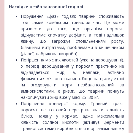
Наслідки незбалансованої годівлі
Порушення «фаз» годівлі: тварини споживають
той самий комбікорм тривалий час. Це може
призвести до того, що організм поросят
відчуватиме спочатку дефіцит, а тоді надлишок
лізину, що загрожує сповільненням росту,
більшими витратами, проблемами з кишечником
(діареї, набрякова хвороба).
Погіршення м'ясних якостей (уже на дорощуванні).
У період дорощування у поросят практично не
відкладається жир, а, навпаки, активно
формується м’язова тканина. Якщо на цьому етапі
їм згодовувати корм незбалансований за
амінокислотами, є ризик, що тварини почнуть
накопичувати жир вже у масі 25–30 кг.
Погіршення конверсії корму. Травний тракт
поросят не готовий перетравлювати кількість
білків, наявну у кормах, адже максимальна
кількість соляної кислоти (активує ферменти
травної системи) виробляється в організмі лише у