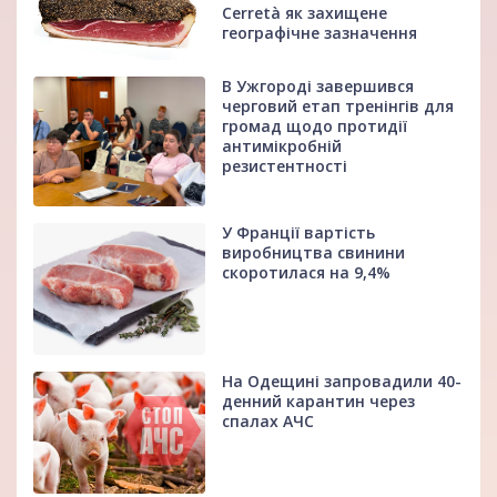
Cerretà як захищене
географічне зазначення
В Ужгороді завершився
черговий етап тренінгів для
громад щодо протидії
антимікробній
резистентності
У Франції вартість
виробництва свинини
скоротилася на 9,4%
На Одещині запровадили 40-
денний карантин через
спалах АЧС