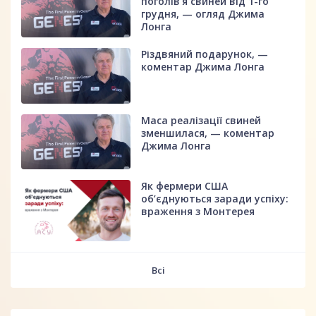
поголів'я свиней від 1-го
грудня, — огляд Джима
Лонга
Різдвяний подарунок, —
коментар Джима Лонга
Маса реалізації свиней
зменшилася, — коментар
Джима Лонга
Як фермери США
об’єднуються заради успіху:
враження з Монтерея
Всі