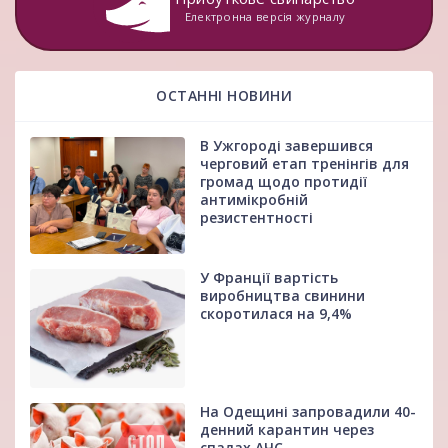
Електронна версія журналу
ОСТАННІ НОВИНИ
В Ужгороді завершився
черговий етап тренінгів для
громад щодо протидії
антимікробній
резистентності
У Франції вартість
виробництва свинини
скоротилася на 9,4%
На Одещині запровадили 40-
денний карантин через
спалах АЧС