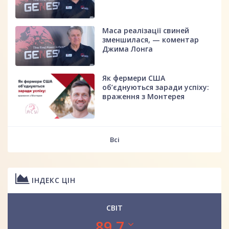
Маса реалізації свиней
зменшилася, — коментар
Джима Лонга
Як фермери США
об’єднуються заради успіху:
враження з Монтерея
Всі
ІНДЕКС ЦІН
СВІТ
89.7