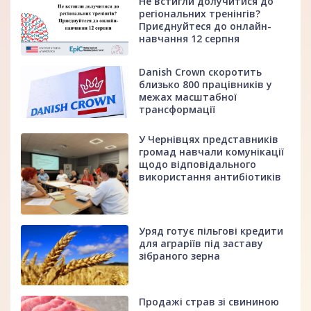
Не встигли долучитися до
регіональних тренінгів?
Приєднуйтеся до онлайн-
навчання 12 серпня
Danish Crown скоротить
близько 800 працівників у
межах масштабної
трансформації
У Чернівцях представників
громад навчали комунікації
щодо відповідального
використання антибіотиків
Уряд готує пільгові кредити
для аграріїв під заставу
зібраного зерна
Продажі страв зі свининою