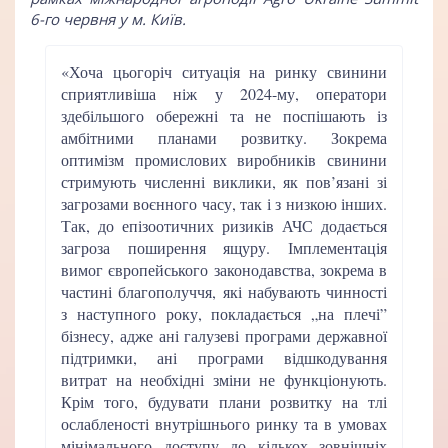
6-го червня у м. Київ.
«Хоча цьогоріч ситуація на ринку свинини
сприятливіша ніж у 2024-му, оператори
здебільшого обережні та не поспішають із
амбітними планами розвитку. Зокрема
оптимізм промислових виробників свинини
стримують численні виклики, як пов’язані зі
загрозами воєнного часу, так і з низкою інших.
Так, до епізоотичних ризиків АЧС додається
загроза поширення ящуру. Імплементація
вимог європейського законодавства, зокрема в
частині благополуччя, які набувають чинності
з наступного року, покладається „на плечі”
бізнесу, адже ані галузеві програми державної
підтримки, ані програми відшкодування
витрат на необхідні зміни не функціонують.
Крім того, будувати плани розвитку на тлі
ослабленості внутрішнього ринку та в умовах
мінімального доступу до кількох зовнішніх