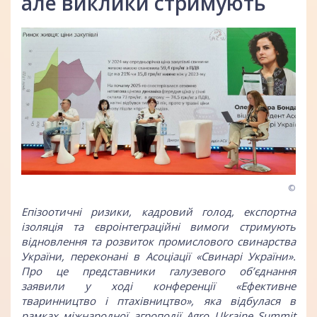
але виклики стримують
©
Епізоотичні ризики, кадровий голод, експортна
ізоляція та євроінтеграційні вимоги стримують
відновлення та розвиток промислового свинарства
України, переконані в Асоціації «Свинарі України».
Про це представники галузевого об’єднання
заявили у ході конференції «Ефективне
тваринництво і птахівництво», яка відбулася в
рамках міжнародної агроподії Agro Ukraine Summit