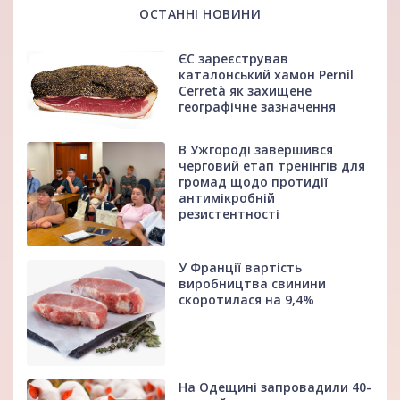
ОСТАННІ НОВИНИ
ЄС зареєстрував
каталонський хамон Pernil
Cerretà як захищене
географічне зазначення
В Ужгороді завершився
черговий етап тренінгів для
громад щодо протидії
антимікробній
резистентності
У Франції вартість
виробництва свинини
скоротилася на 9,4%
На Одещині запровадили 40-