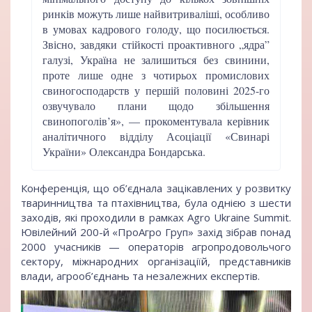
ринків можуть лише найвитриваліші, особливо
в умовах кадрового голоду, що посилюється.
Звісно, завдяки стійкості проактивного „ядра”
галузі, Україна не залишиться без свинини,
проте лише одне з чотирьох промислових
свиногосподарств у першій половині 2025-го
озвучувало плани щодо збільшення
свинопоголів’я», — прокоментувала керівник
аналітичного відділу Асоціації «Свинарі
України» Олександра Бондарська.
Конференція, що об’єднала зацікавлених у розвитку
тваринництва та птахівництва, була однією з шести
заходів, які проходили в рамках Agro Ukraine Summit.
Ювілейний 200-й «ПроАгро Груп» захід зібрав понад
2000 учасників — операторів агропродовольчого
сектору, міжнародних організаціїй, представників
влади, агрооб’єднань та незалежних експертів.