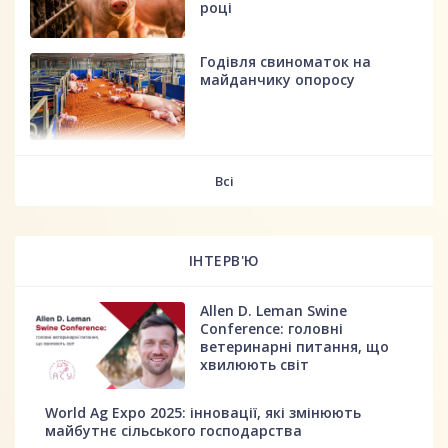
році
Годівля свиноматок на
майданчику опоросу
fff
Всі
ІНТЕРВ'Ю
Allen D. Leman Swine
Conference: головні
ветеринарні питання, що
хвилюють світ
World Ag Expo 2025: інновації, які змінюють
майбутнє сільського господарства