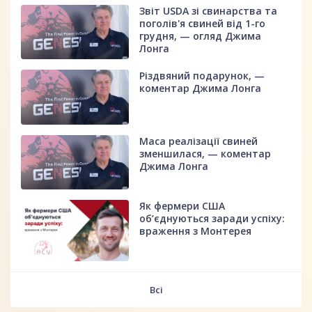
Звіт USDA зі свинарства та
поголів'я свиней від 1-го
грудня, — огляд Джима
Лонга
Різдвяний подарунок, —
коментар Джима Лонга
Маса реалізації свиней
зменшилася, — коментар
Джима Лонга
Як фермери США
об’єднуються заради успіху:
враження з Монтерея
Всі