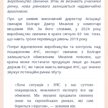
виробництво свинини. Втім, як визнають учасники
ринку, нова рівновага залишається надзвичайно
вразливою.
Про це заявив виконавчий директор Асоціації
свинарів Болгарії Дімітр Міхаілов у коментарі
місцевим ЗМІ. За його словами, у 2024 році
виробництво свинини в країні сягнуло 83 тис. тонн,
що навіть трохи перевищує рівень 2019 року.
Попри відновлення виробництва та контроль над
поширенням АЧС, експорт свинини з Болгарії
залишається обмеженим. Міхаілов пояснює, що
країна може постачати продукцію лише до інших
держав ЄС, які також мають випадки АЧС, що значно
звужує потенційні ринки збуту.
«Хоча ситуація з АЧС у нас суттєво
покращилася, можливості експорту все ще
обмежені. Ми змушені продавати свинину
лише на європейських ринках, які самі
борються з вірусом», — зазначив він.