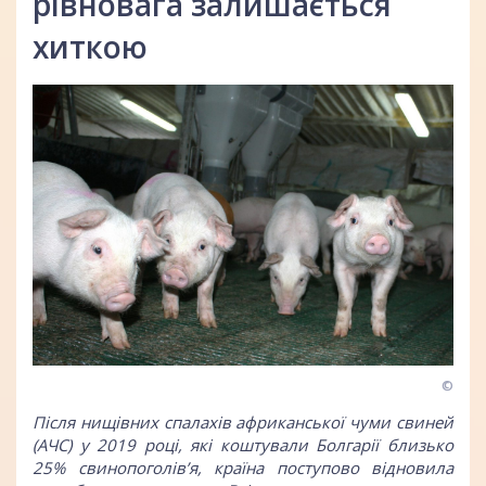
рівновага залишається
хиткою
©
Після нищівних спалахів африканської чуми свиней
(АЧС) у 2019 році, які коштували Болгарії близько
25% свинопоголів’я, країна поступово відновила