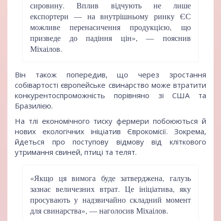
сировину. Вплив відчують не лише
експортери — на внутрішньому ринку ЄС
можливе перенасичення продукцією, що
призведе до падіння цін», — пояснив
Міхаілов.
Він також попередив, що через зростання
собівартості європейське свинарство може втратити
конкурентоспроможність порівняно зі США та
Бразилією.
На тлі економічного тиску фермери побоюються й
нових екологічних ініціатив Єврокомісії. Зокрема,
йдеться про поступову відмову від кліткового
утримання свиней, птиці та телят.
«Якщо ця вимога буде затверджена, галузь
зазнає величезних втрат. Це ініціатива, яку
просувають у надзвичайно складний момент
для свинарства», — наголосив Міхаілов.