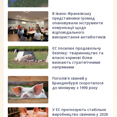
В Івано-Франківську
представники громад
опановували інструменти
комунікації щодо
відповідального
використання антибіотиків
ЄС посилює продовольчу
безпеку: тваринництво та
власні кормові білки
визнають стратегічними
напрямами
Поголів’я свиней у
Бранденбурзі скоротилося
до мінімуму з 1990 року
У ЄС прогнозують стабільне
виробництво свинини у 2026