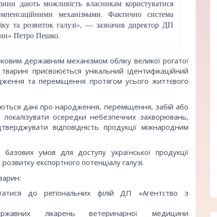
рини дають можливість власникам користуватися
мпенсаційними механізмами. Фактично система
іку та розвиток галузі», — зазначив директор ДП
арин» Петро Пешко.
язковим державним механізмом обліку великої рогатої
й тварині присвоюється унікальний ідентифікаційний
одження та переміщення протягом усього життєвого
ються дані про народження, переміщення, забій або
о локалізувати осередки небезпечних захворювань,
дтверджувати відповідність продукції міжнародним
 базових умов для доступу української продукції
розвитку експортного потенціалу галузі.
ff
варин:
атися до регіональних філій ДП «Агентство з
вних лікарень ветеринарної медицини