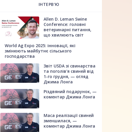
ІНТЕРВ'Ю
Allen D. Leman Swine
Conference: головні
ветеринарні питання,
що хвилюють світ
World Ag Expo 2025: інновації, які
змінюють майбутнє сільського
господарства
Звіт USDA зі свинарства
та поголів'я свиней від
1-го грудня, — огляд
Джима Лонга
Різдвяний подарунок, —
коментар Джима Лонга
Маса реалізації свиней
зменшилася, —
коментар Джима Лонга