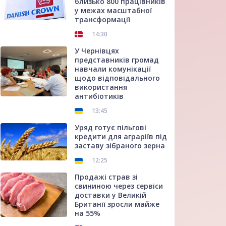
близько 800 працівників
у межах масштабної
трансформації
14:30
У Чернівцях
представників громад
навчали комунікації
щодо відповідального
використання
антибіотиків
13:45
Уряд готує пільгові
кредити для аграріїв під
заставу зібраного зерна
12:25
Продажі страв зі
свининою через сервіси
доставки у Великій
Британії зросли майже
на 55%