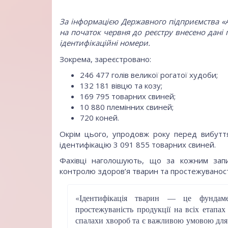
За інформацією Державного підприємства «Аге
на початок червня до реєстру внесено дані
ідентифікаційні номери.
Зокрема, зареєстровано:
246 477 голів великої рогатої худоби;
132 181 вівцю та козу;
169 795 товарних свиней;
10 880 племінних свиней;
720 коней.
Окрім цього, упродовж року перед вибутт
ідентифікацію 3 091 855 товарних свиней.
Фахівці наголошують, що за кожним запи
контролю здоров’я тварин та простежуваності
«Ідентифікація тварин — це фундаме
простежуваність продукції на всіх етапа
спалахи хвороб та є важливою умовою для 