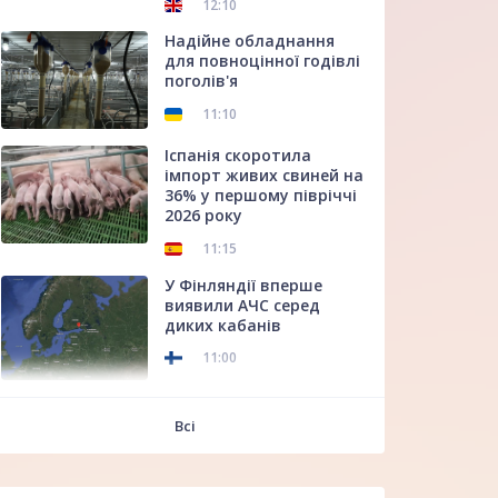
12:10
Надійне обладнання
для повноцінної годівлі
поголів'я
11:10
Іспанія скоротила
імпорт живих свиней на
36% у першому півріччі
2026 року
11:15
У Фінляндії вперше
виявили АЧС серед
диких кабанів
11:00
f
Всі