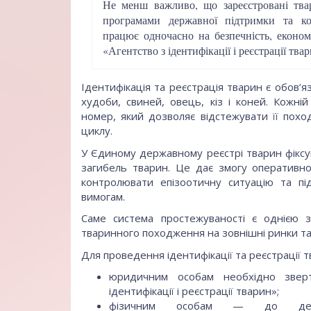
Не менш важливо, що зареєстровані тва
програмами державної підтримки та ко
працює одночасно на безпечність, економ
«Агентство з ідентифікації і реєстрації тв
Ідентифікація та реєстрація тварин є обов’
худоби, свиней, овець, кіз і коней. Кожні
номер, який дозволяє відстежувати її пох
циклу.
У Єдиному державному реєстрі тварин фіксу
загибель тварин. Це дає змогу оперативн
контролювати епізоотичну ситуацію та пі
вимогам.
Саме система простежуваності є однією з
тваринного походження на зовнішні ринки та 
Для проведення ідентифікації та реєстрації т
юридичним особам необхідно зверт
ідентифікації і реєстрації тварин»;
фізичним особам — до держа