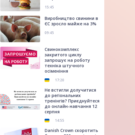
15:45
Виробництво свинини в
ЄС зросло майже на 3%
09:45
Свинокомплекс
закритого циклу
запрошує на роботу
техніка штучного
осіменіння
17:20
Не встигли долучитися
до регіональних
тренінгів? Приєднуйтеся
до онлайн-навчання 12
серпня
14:55
Danish Crown скоротить