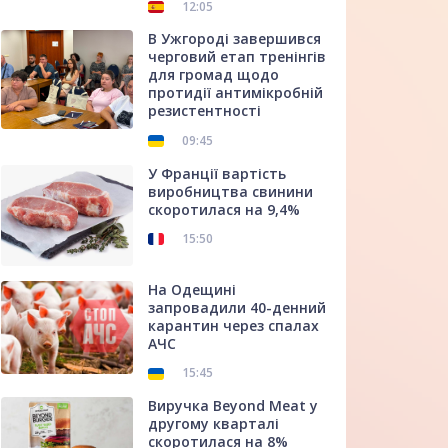
12:05
В Ужгороді завершився
черговий етап тренінгів
для громад щодо
протидії антимікробній
резистентності
09:45
У Франції вартість
виробництва свинини
скоротилася на 9,4%
15:50
На Одещині
запровадили 40-денний
карантин через спалах
АЧС
15:45
Виручка Beyond Meat у
другому кварталі
скоротилася на 8%