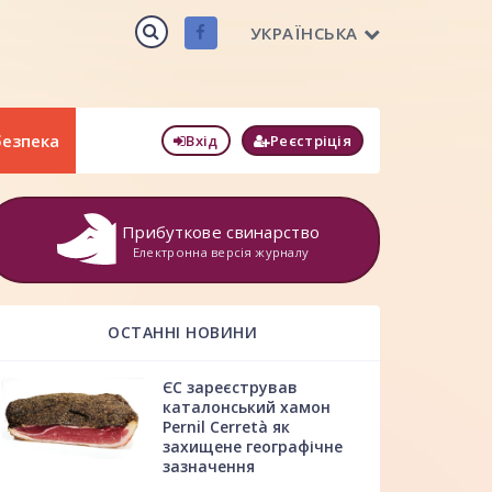
УКРАЇНСЬКА
безпека
Вхід
Реєстріція
Прибуткове свинарство
Електронна версія журналу
ОСТАННІ НОВИНИ
ЄС зареєстрував
каталонський хамон
Pernil Cerretà як
захищене географічне
зазначення