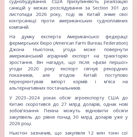
суднобудування. США призупиняють реалізацію
санкцій у межах розслідування за Section 301 до
листопада 2026 року, тоді як Китай зніме свої
контрсанкції проти американських судноплавних
компаній.
На думку експерта Американської федерації
фермерських бюро (American Farm Bureau Federation)
Джона Ньютона, угода може повернути
американський аграрний експорт на траєкторію
зростання. Він нагадує, що після «фази першої»
угоди 2020 року експорт сягнув рекордних
показників, але згодом Китай поступово
переорієнтував імпорт кормів і м’яса на
альтернативних постачальників.
У 2023–2024 роках обсяг агроекспорту США до
Китаю скоротився до 27 млрд доларів, однак нові
зобов’язання Пекіна можуть відновити обсяги
закупівель до рівня понад 30 млрд доларів уже у
2026 році.
Ньютон зазначив, що закупівля 12 млн тонн сої