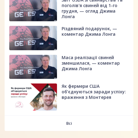
поголів'я свиней від 1-го
грудня, — огляд Джима
Лонга
Різдвяний подарунок, —
коментар Джима Лонга
Маса реалізації свиней
зменшилася, — коментар
Джима Лонга
Як фермери США
об’єднуються заради успіху:
враження з Монтерея
Всі