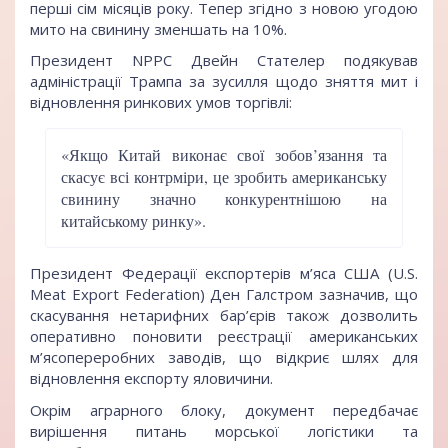
перші сім місяців року. Тепер згідно з новою угодою
мито на свинину зменшать на 10%.
Президент NPPC Двейн Стателер подякував
адміністрації Трампа за зусилля щодо зняття мит і
відновлення ринкових умов торгівлі:
«Якщо Китай виконає свої зобов’язання та
скасує всі контрміри, це зробить американську
свинину значно конкурентнішою на
китайському ринку».
Президент Федерації експортерів м’яса США (U.S.
Meat Export Federation) Ден Галстром зазначив, що
скасування нетарифних бар’єрів також дозволить
оперативно поновити реєстрації американських
м’ясопереробних заводів, що відкриє шлях для
відновлення експорту яловичини.
Окрім аграрного блоку, документ передбачає
вирішення питань морської логістики та