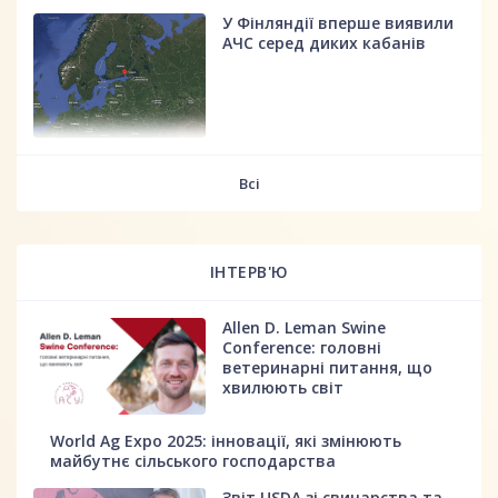
У Фінляндії вперше виявили
АЧС серед диких кабанів
fff
Всі
ІНТЕРВ'Ю
Allen D. Leman Swine
Conference: головні
ветеринарні питання, що
хвилюють світ
World Ag Expo 2025: інновації, які змінюють
майбутнє сільського господарства
Звіт USDA зі свинарства та