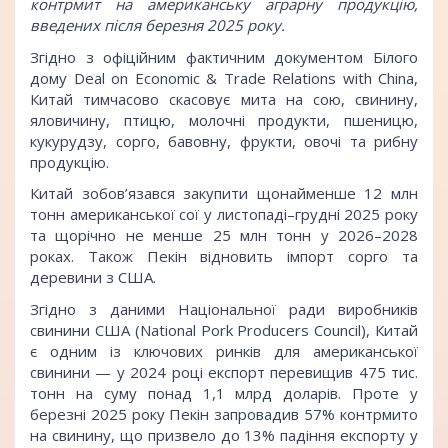
контрмит на американську аграрну продукцію,
введених після березня 2025 року.
Згідно з офіційним фактичним документом Білого
дому Deal on Economic & Trade Relations with China,
Китай тимчасово скасовує мита на сою, свинину,
яловичину, птицю, молочні продукти, пшеницю,
кукурудзу, сорго, бавовну, фрукти, овочі та рибну
продукцію.
Китай зобов’язався закупити щонайменше 12 млн
тонн американської сої у листопаді–грудні 2025 року
та щорічно не менше 25 млн тонн у 2026–2028
роках. Також Пекін відновить імпорт сорго та
деревини з США.
Згідно з даними Національної ради виробників
свинини США (National Pork Producers Council), Китай
є одним із ключових ринків для американської
свинини — у 2024 році експорт перевищив 475 тис.
тонн на суму понад 1,1 млрд доларів. Проте у
березні 2025 року Пекін запровадив 57% контрмито
на свинину, що призвело до 13% падіння експорту у