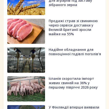
для аграріїв під заставу
зібраного зерна
Продажі страв зі свининою
через сервіси доставки у
Великій Британії зросли
майже на 55%
Надійне обладнання для
повноцінної годівлі поголів'я
Іспанія скоротила імпорт
живих свиней на 36% у
першому півріччі 2026 року
У Фінляндії вперше виявили