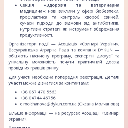
Секція «Здоров’я та ветеринарна
медицина»
: нові виклики у сфері біобезпеки,
профілактика та контроль хвороб свиней,
сучасні підходи до відмови від антибіотиків,
нутрітивні стратегії як інструмент збереження
продуктивності.
Організатори події — Асоціація «Свинарі України»,
Всеукраїнська Аграрна Рада та компанія DYKUN —
обіцяють насичену програму, експертні дискусії та
унікальну можливість почути практичний досвід
провідних гравців ринку.
Для участі необхідна попередня реєстрація.
Деталі
участі
можна дізнатися за контактами:
+38 067 470 5563
+38 04744 46756
o.molchanova@dykun.com.ua (Оксана Молчанова)
Більше інформації — на ресурсах Асоціації «Свинарі
України».
Програма