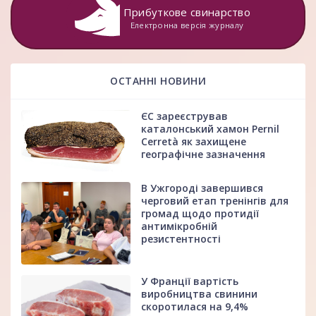
Прибуткове свинарство
Електронна версія журналу
ОСТАННІ НОВИНИ
ЄС зареєстрував
каталонський хамон Pernil
Cerretà як захищене
географічне зазначення
В Ужгороді завершився
черговий етап тренінгів для
громад щодо протидії
антимікробній
резистентності
У Франції вартість
виробництва свинини
скоротилася на 9,4%