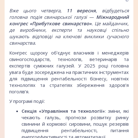
©
Вже цього четверга,
11 вересня
, відбудеться
головна подія свинарської галузі —
Міжнародний
конгрес «Прибуткове свинарство»
. Це майданчик,
де виробники, експерти та науковці спільно
шукають відповіді на ключові виклики сучасного
свинарства.
Конгрес щороку об’єднує власників і менеджерів
свиногосподарств, технологів, ветеринарів та
експертів суміжних галузей. У 2025 році головна
увага буде зосереджена на практичних інструментах
для підвищення рентабельності бізнесу, новітніх
технологіях та стратегіях збереження здоров’я
поголів’я.
У програмі події:
Секція «Управління та технології»
: зміни, які
чекають галузь, прогнози розвитку ринку
свинини й кормової сировини, пошук резервів
підвищення рентабельності, питання
енергоефективності та автоматизації.