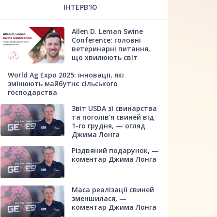
ІНТЕРВ'Ю
Allen D. Leman Swine
Conference: головні
ветеринарні питання,
що хвилюють світ
World Ag Expo 2025: інновації, які
змінюють майбутнє сільського
господарства
Звіт USDA зі свинарства
та поголів'я свиней від
1-го грудня, — огляд
Джима Лонга
Різдвяний подарунок, —
коментар Джима Лонга
Маса реалізації свиней
зменшилася, —
коментар Джима Лонга