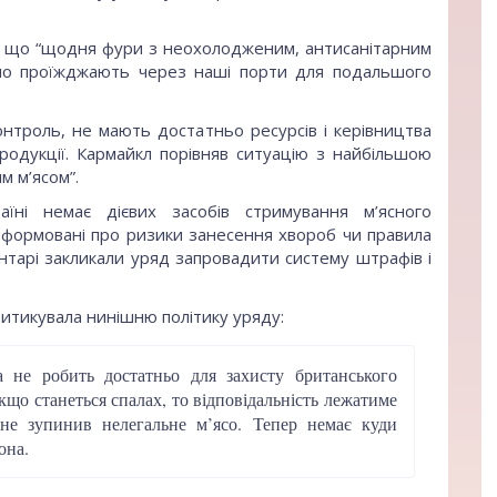
в, що “щодня фури з неохолодженим, антисанітарним
но проїжджають через наші порти для подальшого
контроль, не мають достатньо ресурсів і керівництва
родукції. Кармайкл порівняв ситуацію з найбільшою
м м’ясом”.
аїні немає дієвих засобів стримування м’ясного
нформовані про ризики занесення хвороб чи правила
ентарі закликали уряд запровадити систему штрафів і
ритикувала нинішню політику уряду:
а не робить достатньо для захисту британського
що станеться спалах, то відповідальність лежатиме
 не зупинив нелегальне м’ясо. Тепер немає куди
она.