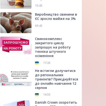
15:45
Виробництво свинини в
ЄС зросло майже на 3%
09:45
Свинокомплекс
закритого циклу
запрошує на роботу
техніка штучного
осіменіння
17:20
Не встигли долучитися
до регіональних
тренінгів? Приєднуйтеся
до онлайн-навчання 12
серпня
14:55
Danish Crown скоротить