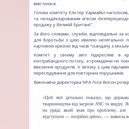
вмістилася.
Голова комітету Елістер Кармайкл наголоси
та незадекларованим м’ясом безперешкод
продажу у Великій Британії”.
За його словами, служби, відповідальні за 
для боротьби з цією хвилею нелегальної п
харчовою кризою від часів “скандалу з кінськи
Комітет у своєму звіті підкреслив: в кр
контрабандного потоку, а громадяни не поі
ввезення продуктів. У зв’язку з цим парлам
переслідування для повторних порушників.
Виконавча директорка NPA Ліззі Вілсон розк
«Цей звіт детально показує, що держав
тваринництва від загрози АЧС та ящуру. Як
на уряді, який знав про проблему, але
відступати — потрібно діяти», — заявила в