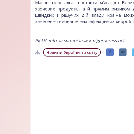
Масові нелегальні поставки м’яса до Вел
харчових продуктів, а й прямим ризиком д
швидких і рішучих дій влади країна може
занесення небезпечних інфекційних хвороб 
PigUA.info за матеріалами pigprogress.net
Новини України та світу