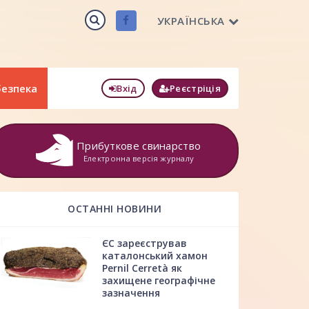
УКРАЇНСЬКА
безпека
Вхід
Реєстріція
Прибуткове свинарство
Електронна версія журналу
ОСТАННІ НОВИНИ
ЄС зареєстрував
каталонський хамон
Pernil Cerretà як
захищене географічне
зазначення