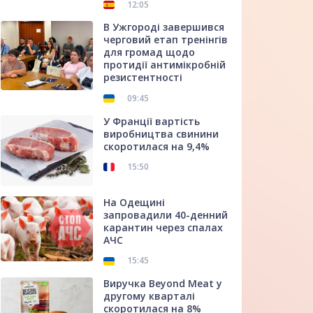
12:05
В Ужгороді завершився
черговий етап тренінгів
для громад щодо
протидії антимікробній
резистентності
09:45
У Франції вартість
виробництва свинини
скоротилася на 9,4%
15:50
На Одещині
запровадили 40-денний
карантин через спалах
АЧС
15:45
Виручка Beyond Meat у
другому кварталі
скоротилася на 8%