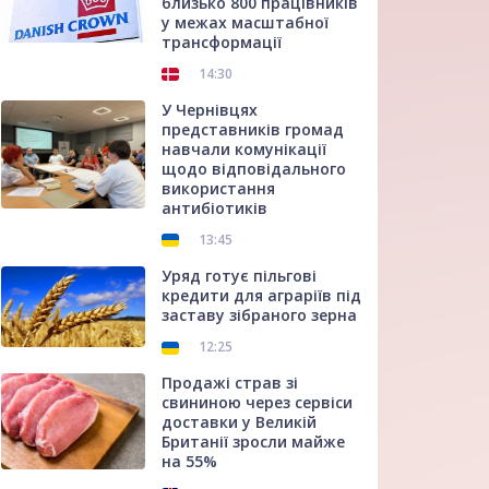
близько 800 працівників
у межах масштабної
трансформації
14:30
У Чернівцях
представників громад
навчали комунікації
щодо відповідального
використання
антибіотиків
13:45
Уряд готує пільгові
кредити для аграріїв під
заставу зібраного зерна
12:25
Продажі страв зі
свининою через сервіси
доставки у Великій
Британії зросли майже
на 55%