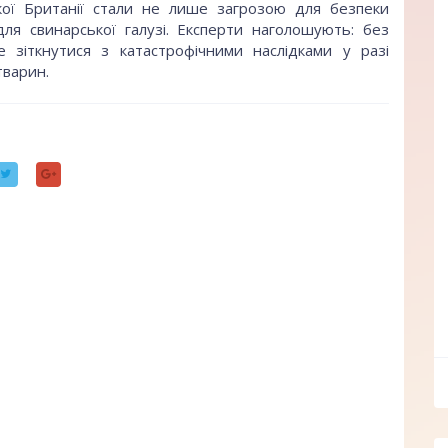
икої Британії стали не лише загрозою для безпеки
ля свинарської галузі. Експерти наголошують: без
 зіткнутися з катастрофічними наслідками у разі
тварин.
ff