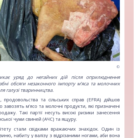
©
кликає уряд до негайних дій після оприлюднення
абні обсяги незаконного імпорту м’яса та молочних
ля галузі тваринництва.
, продовольства та сільських справ (EFRA) дійшов
о завозять м’ясо та молочні продукти, які призначені
родажу. Такі партії несуть високі ризики занесення
ької чуми свиней (АЧС) та ящуру.
ітету стали свідками вражаючих знахідок. Один із
виню, набиту у валізу з відрізаними ногами, аби вона