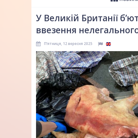
У Великій Британії б’ю
ввезення нелегального
Пʼятниця, 12 вересня 2025