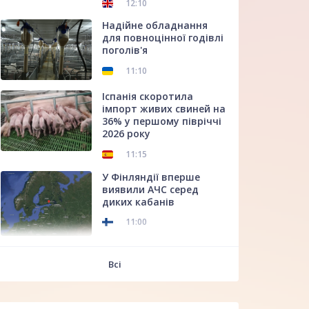
12:10
Надійне обладнання
для повноцінної годівлі
поголів'я
11:10
Іспанія скоротила
імпорт живих свиней на
36% у першому півріччі
2026 року
11:15
У Фінляндії вперше
виявили АЧС серед
диких кабанів
11:00
f
Всі