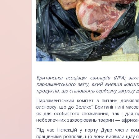
Британська асоціація свинарів (NPA) за
парламентського звіту, який виявив масшт
продуктів, що становлять серйозну загрозу д
Парламентський комітет з питань довкілля
висновку, що до Великої Британії нині масов
як для особистого споживання, так і для п
небезпечних захворювань тварин — африканс
Під час інспекцій у порту Дувр члени ком
працівників розповів, що вони виявили цілу с