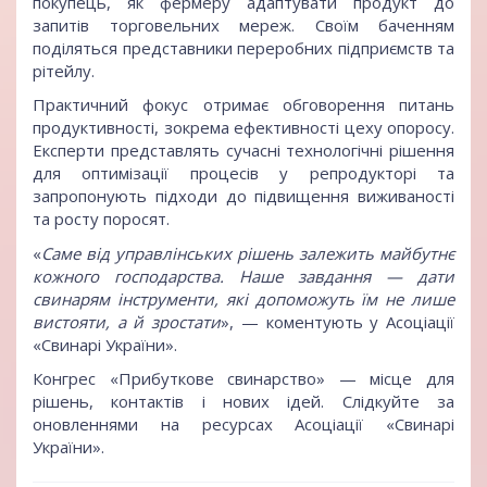
покупець, як фермеру адаптувати продукт до
запитів торговельних мереж. Своїм баченням
поділяться представники переробних підприємств та
рітейлу.
Практичний фокус отримає обговорення питань
продуктивності, зокрема ефективності цеху опоросу.
Експерти представлять сучасні технологічні рішення
для оптимізації процесів у репродукторі та
запропонують підходи до підвищення виживаності
та росту поросят.
«
Саме від управлінських рішень залежить майбутнє
кожного господарства. Наше завдання — дати
свинарям інструменти, які допоможуть їм не лише
вистояти, а й зростати
», — коментують у Асоціації
«Свинарі України».
Конгрес «Прибуткове свинарство» — місце для
рішень, контактів і нових ідей. Слідкуйте за
оновленнями на ресурсах Асоціації «Свинарі
України».