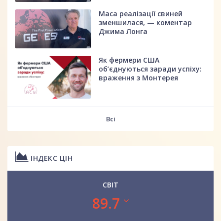
Маса реалізації свиней
зменшилася, — коментар
Джима Лонга
Як фермери США
об’єднуються заради успіху:
враження з Монтерея
Всі
ІНДЕКС ЦІН
СВІТ
89.7