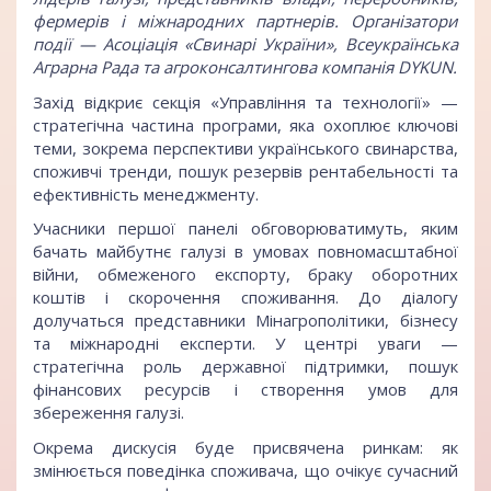
фермерів і міжнародних партнерів. Організатори
події — Асоціація «Свинарі України», Всеукраїнська
Аграрна Рада та агроконсалтингова компанія DYKUN.
Захід відкриє секція «Управління та технології» —
стратегічна частина програми, яка охоплює ключові
теми, зокрема перспективи українського свинарства,
споживчі тренди, пошук резервів рентабельності та
ефективність менеджменту.
Учасники першої панелі обговорюватимуть, яким
бачать майбутнє галузі в умовах повномасштабної
війни, обмеженого експорту, браку оборотних
коштів і скорочення споживання. До діалогу
долучаться представники Мінагрополітики, бізнесу
та міжнародні експерти. У центрі уваги —
стратегічна роль державної підтримки, пошук
фінансових ресурсів і створення умов для
збереження галузі.
Окрема дискусія буде присвячена ринкам: як
змінюється поведінка споживача, що очікує сучасний