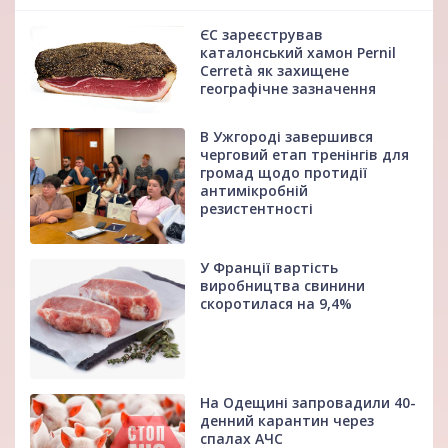
ЄС зареєстрував
каталонський хамон Pernil
Cerretà як захищене
географічне зазначення
В Ужгороді завершився
черговий етап тренінгів для
громад щодо протидії
антимікробній
резистентності
У Франції вартість
виробництва свинини
скоротилася на 9,4%
На Одещині запровадили 40-
денний карантин через
спалах АЧС