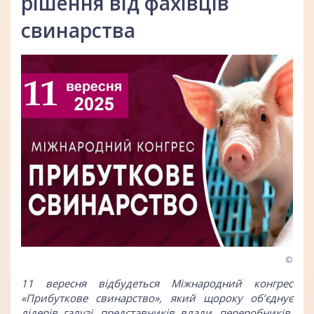
рішення від фахівців
свинарства
©
11 вересня відбудеться Міжнародний конгрес
«Прибуткове свинарство», який щороку об’єднує
лідерів галузі, представників влади, переробників,