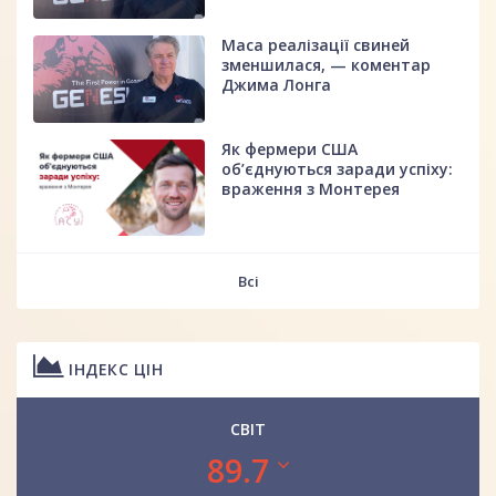
Маса реалізації свиней
зменшилася, — коментар
Джима Лонга
Як фермери США
об’єднуються заради успіху:
враження з Монтерея
Всі
ІНДЕКС ЦІН
СВІТ
89.7