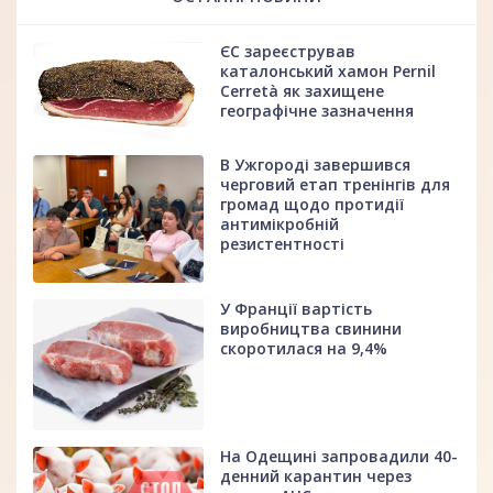
ЄС зареєстрував
каталонський хамон Pernil
Cerretà як захищене
географічне зазначення
В Ужгороді завершився
черговий етап тренінгів для
громад щодо протидії
антимікробній
резистентності
У Франції вартість
виробництва свинини
скоротилася на 9,4%
На Одещині запровадили 40-
денний карантин через