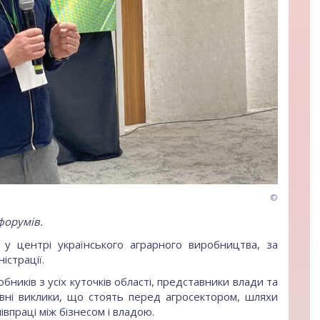
©
форумів.
 у центрі українського аграрного виробництва, за
істрації.
бників з усіх куточків області, представники влади та
овні виклики, що стоять перед агросектором, шляхи
івпраці між бізнесом і владою.