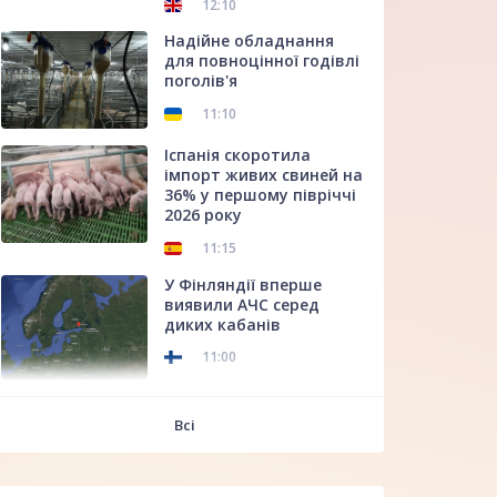
12:10
Надійне обладнання
для повноцінної годівлі
поголів'я
11:10
Іспанія скоротила
імпорт живих свиней на
36% у першому півріччі
2026 року
11:15
У Фінляндії вперше
виявили АЧС серед
диких кабанів
11:00
f
Всі