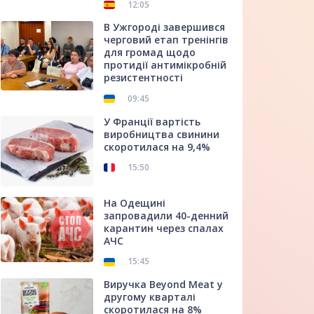
12:05
В Ужгороді завершився
черговий етап тренінгів
для громад щодо
протидії антимікробній
резистентності
09:45
У Франції вартість
виробництва свинини
скоротилася на 9,4%
15:50
На Одещині
запровадили 40-денний
карантин через спалах
АЧС
15:45
Виручка Beyond Meat у
другому кварталі
скоротилася на 8%