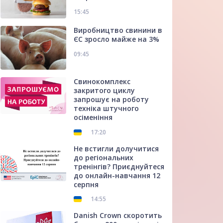
15:45
Виробництво свинини в
ЄС зросло майже на 3%
09:45
Свинокомплекс
закритого циклу
запрошує на роботу
техніка штучного
осіменіння
17:20
Не встигли долучитися
до регіональних
тренінгів? Приєднуйтеся
до онлайн-навчання 12
серпня
14:55
Danish Crown скоротить