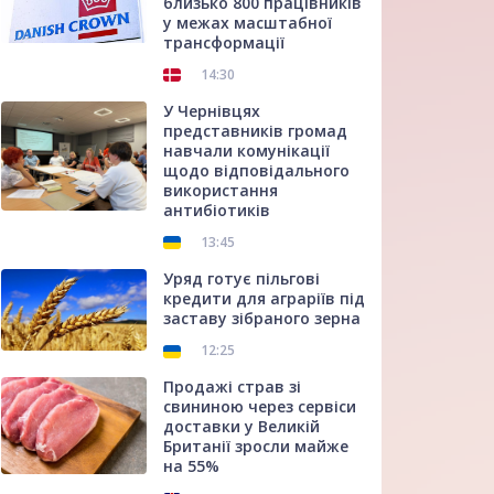
близько 800 працівників
у межах масштабної
трансформації
14:30
У Чернівцях
представників громад
навчали комунікації
щодо відповідального
використання
антибіотиків
13:45
Уряд готує пільгові
кредити для аграріїв під
заставу зібраного зерна
12:25
Продажі страв зі
свининою через сервіси
доставки у Великій
Британії зросли майже
на 55%