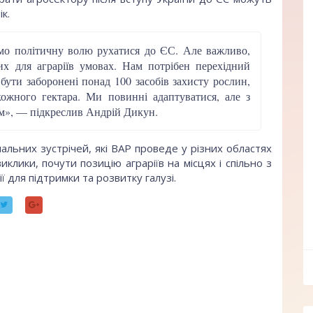
к.
ємо політичну волю рухатися до ЄС. Але важливо,
х для аграріїв умовах. Нам потрібен перехідний
ути заборонені понад 100 засобів захисту рослин,
ожного гектара. Ми повинні адаптуватися, але з
м», — підкреслив Андрій Дикун.
альних зустрічей, які ВАР проведе у різних областях
клики, почути позицію аграріїв на місцях і спільно з
для підтримки та розвитку галузі.
ff