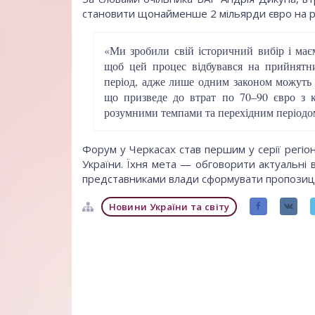
становити щонайменше 2 мільярди євро на рі
«Ми зробили свій історичний вибір і ма
щоб цей процес відбувався на прийнятни
період, адже лише одним законом можуть б
що призведе до втрат по 70–90 євро з к
розумними темпами та перехідним періодо
Форум у Черкасах став першим у серії регіон
України. Їхня мета — обговорити актуальні ви
представниками влади сформувати пропозиції 
Новини України та світу