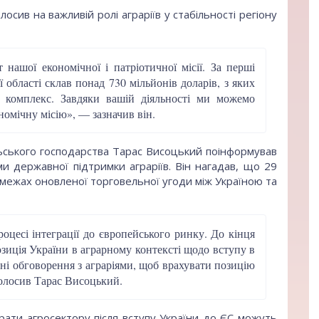
сив на важливій ролі аграріїв у стабільності регіону
ашої економічної і патріотичної місії. За перші
ї області склав понад 730 мільйонів доларів, з яких
 комплекс. Завдяки вашій діяльності ми можемо
омічну місію», — зазначив він.
ільського господарства Тарас Висоцький поінформував
ми державної підтримки аграріїв. Він нагадав, що 29
 межах оновленої торговельної угоди між Україною та
оцесі інтеграції до європейського ринку. До кінця
зиція України в аграрному контексті щодо вступу в
ні обговорення з аграріями, щоб врахувати позицію
голосив Тарас Висоцький.
рати агросектору після вступу України до ЄС можуть