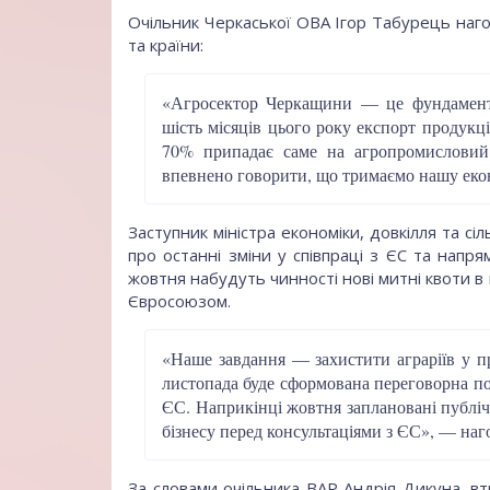
Очільник Черкаської ОВА Ігор Табурець наголо
та країни:
«Агросектор Черкащини — це фундамент н
шість місяців цього року експорт продукці
70% припадає саме на агропромисловий
впевнено говорити, що тримаємо нашу екон
Заступник міністра економіки, довкілля та с
про останні зміни у співпраці з ЄС та напря
жовтня набудуть чинності нові митні квоти в
Євросоюзом.
«Наше завдання — захистити аграріїв у пр
листопада буде сформована переговорна по
ЄС. Наприкінці жовтня заплановані публіч
бізнесу перед консультаціями з ЄС», — на
За словами очільника ВАР Андрія Дикуна, вт