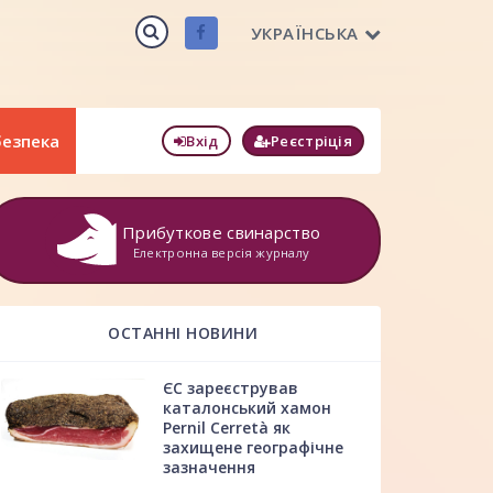
УКРАЇНСЬКА
безпека
Вхід
Реєстріція
Прибуткове свинарство
Електронна версія журналу
ОСТАННІ НОВИНИ
ЄС зареєстрував
каталонський хамон
Pernil Cerretà як
захищене географічне
зазначення