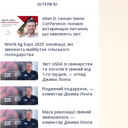
ІНТЕРВ'Ю
Allen D. Leman Swine
Conference: головні
ветеринарні питання,
що хвилюють світ
World Ag Expo 2025: інновації, які
змінюють майбутнє сільського
господарства
Звіт USDA зі свинарства
та поголів'я свиней від
1-го грудня, — огляд
Джима Лонга
Різдвяний подарунок, —
коментар Джима Лонга
Маса реалізації свиней
зменшилася, —
коментар Джима Лонга