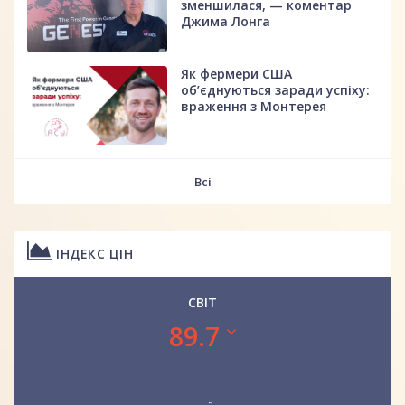
зменшилася, — коментар
Джима Лонга
Як фермери США
об’єднуються заради успіху:
враження з Монтерея
Всі
ІНДЕКС ЦІН
СВІТ
89.7