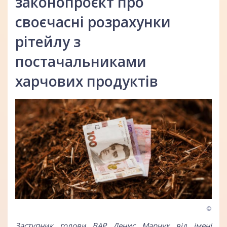
законопроєкт про
своєчасні розрахунки
рітейлу з
постачальниками
харчових продуктів
©
Заступник голови ВАР Денис Марчук
від імені