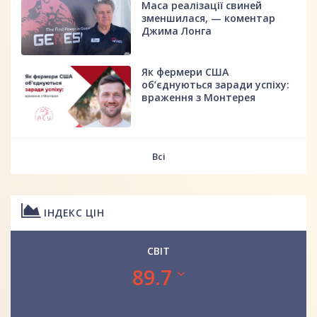
Маса реалізації свиней
зменшилася, — коментар
Джима Лонга
Як фермери США
об’єднуються заради успіху:
враження з Монтерея
Всі
ІНДЕКС ЦІН
СВІТ
89.7