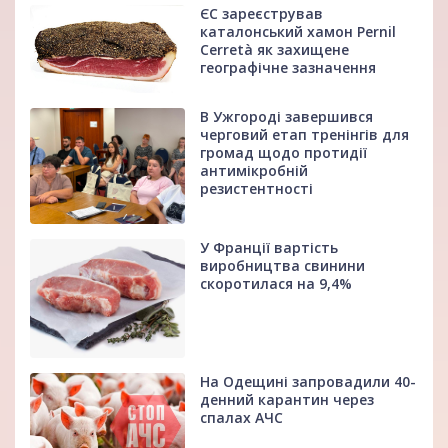
ЄС зареєстрував
каталонський хамон Pernil
Cerretà як захищене
географічне зазначення
В Ужгороді завершився
черговий етап тренінгів для
громад щодо протидії
антимікробній
резистентності
У Франції вартість
виробництва свинини
скоротилася на 9,4%
На Одещині запровадили 40-
денний карантин через
спалах АЧС