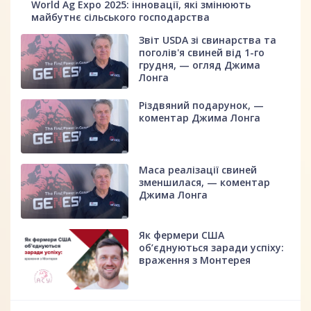
World Ag Expo 2025: інновації, які змінюють
майбутнє сільського господарства
Звіт USDA зі свинарства та
поголів'я свиней від 1-го
грудня, — огляд Джима
Лонга
Різдвяний подарунок, —
коментар Джима Лонга
Маса реалізації свиней
зменшилася, — коментар
Джима Лонга
Як фермери США
об’єднуються заради успіху:
враження з Монтерея