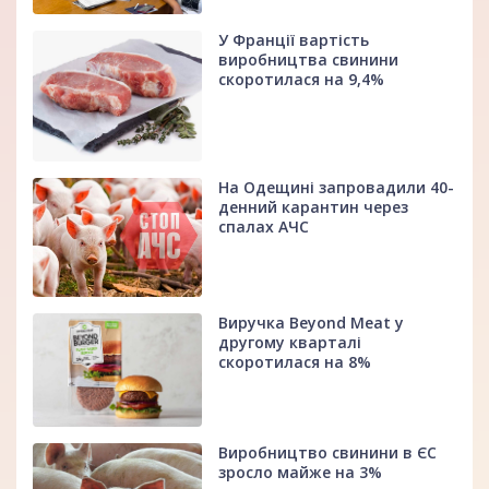
У Франції вартість
виробництва свинини
скоротилася на 9,4%
На Одещині запровадили 40-
денний карантин через
спалах АЧС
Виручка Beyond Meat у
другому кварталі
скоротилася на 8%
Виробництво свинини в ЄС
зросло майже на 3%