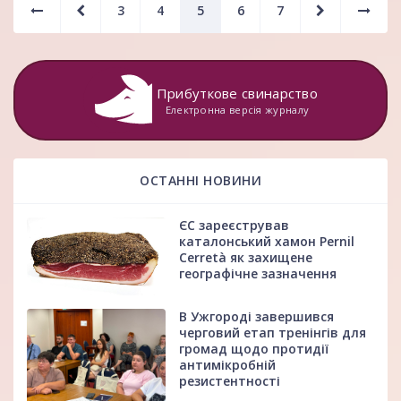
3
4
5
6
7
Прибуткове свинарство
Електронна версія журналу
ОСТАННІ НОВИНИ
ЄС зареєстрував
каталонський хамон Pernil
Cerretà як захищене
географічне зазначення
В Ужгороді завершився
черговий етап тренінгів для
громад щодо протидії
антимікробній
резистентності