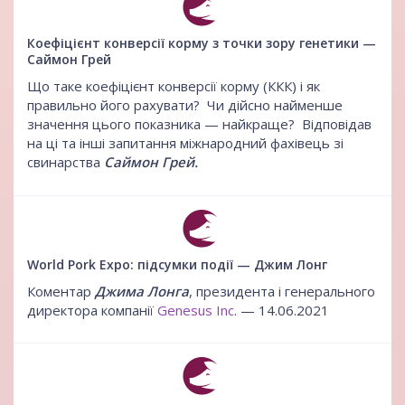
Коефіцієнт конверсії корму з точки зору генетики —
Саймон Грей
Що таке коефіцієнт конверсії корму (ККК) і як
правильно його рахувати? Чи дійсно найменше
значення цього показника — найкраще? Відповідав
на ці та інші запитання міжнародний фахівець зі
свинарства
Саймон Грей.
World Pork Expo: підсумки події — Джим Лонг
Коментар
Джима Лонга
, президента і генерального
директора компанії
Genesus Inc
. — 14.06.2021