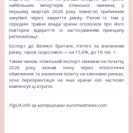
найбільших імпортерів іспанської свинини, у
першому кварталі 2026 року повністю припинили
закупівлі через закриття ринку. Разом із тим у
середині травня влада країни оголосила про його
повторне відкриття із застосуванням принципу
регіоналізації.
Експорт до Великої Британії, п’ятого за значенням
ринку, також скоротився — на 15,6%, до 16 тис. т.
Таким чином, іспанський експорт свинини на початку
2026 року зазнав тиску через епізоотичні
обмеження та зниження попиту на ключових ринках,
хоча переорієнтація на інші країни Азії частково
компенсує ці втрати.
PigUA.info за матеріалами euromeatnews.com