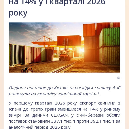
на 14% у І кварталі 2026
року
©
Падіння поставок до Китаю та наслідки спалаху АЧС
вплинули на динаміку зовнішньої торгівлі.
У першому кварталі 2026 року експорт свинини з
Іспанії до третіх країн зменшився на 14% у річному
вимірі. За даними CEXGAN, у січні–березні обсяги
поставок становили 337,1 тис. т проти 392,1 тис. т за
аналогічний період 2025 року.