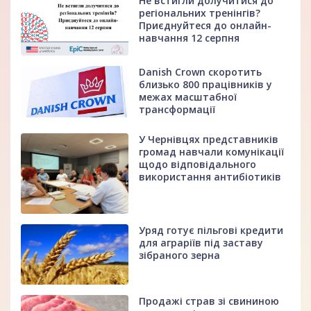
Не встигли долучитися до
регіональних тренінгів?
Приєднуйтеся до онлайн-
навчання 12 серпня
Danish Crown скоротить
близько 800 працівників у
межах масштабної
трансформації
У Чернівцях представників
громад навчали комунікації
щодо відповідального
використання антибіотиків
Уряд готує пільгові кредити
для аграріїв під заставу
зібраного зерна
Продажі страв зі свининою