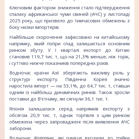
Ключовим фактором зниження стало підтвердження
спалаху африканської чуми свиней (АЧС) у листопаді
2025 року, що призвело до тимчасових обмежень з
боку низки імпортерів.
Найбільше скорочення зафіксовано на китайському
напрямку, який попри спад залишається основним
ринком збуту. У І кварталі експорт до Китаю
становив 119,7 тис. т, що на 21,3% менше, ніж торік,
і суттєво нижче показників попередніх років.
Водночас країни Азії зберігають важливу роль у
структурі експорту. Південна Корея значно
наростила імпорт — на 53,1%, до 64,7 тис. т, ставши
одним із найбільш динамічних ринків. Також зросли
поставки до В’єтнаму, які сягнули 36,1 тис. т.
Японія залишалася серед напрямків експорту з
обсягом 20,9 тис. т, однак торгівля з цим ринком
обмежена через запроваджені після виявлення АЧС
заборони.
Водночас Філіппіни, які раніше входили до трійки