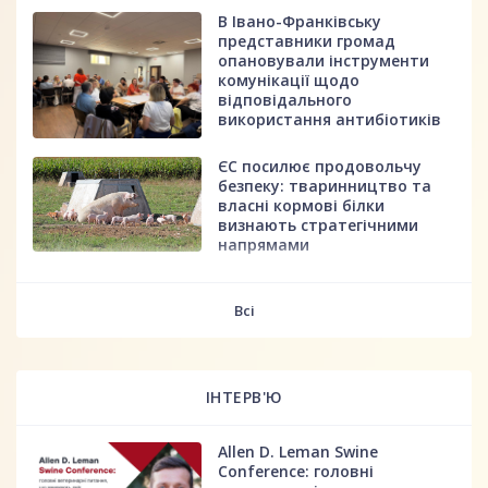
В Івано-Франківську
представники громад
опановували інструменти
комунікації щодо
відповідального
використання антибіотиків
ЄС посилює продовольчу
безпеку: тваринництво та
власні кормові білки
визнають стратегічними
напрямами
fff
Всі
ІНТЕРВ'Ю
Allen D. Leman Swine
Conference: головні