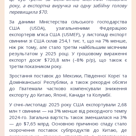
року, а експортна виручка на одну забійну голову
перевищила $70.
За даними Міністерства сільського господарства
США (USDA), узагальненими Федерацією
експортерів м’яса США (USMEF), у листопаді експорт
свинини зі США склав 254,1 тис. т, що на 7% менше,
ніж рік тому, але стало третім найбільшим місячним
результатом у 2025 році. У грошовому вираженні
експорт досяг $720,8 млн (–8% р/р), що також є
третім показником року.
Зростання поставок до Мексики, Південної Кореї та
Домініканської Республіки, а також рекордні обсяги
до Гватемали частково компенсували зниження
експорту до Китаю, Японії, Канади та Колумбії.
У січні–листопаді 2025 року США експортували 2,68
млн т свинини — на 3% менше від рекордного темпу
2024-го. Загальна вартість також зменшилася на 3%
— до $7,65 млрд. Основною причиною спаду стало
скорочення поставок субпродуктів до Китаю, де