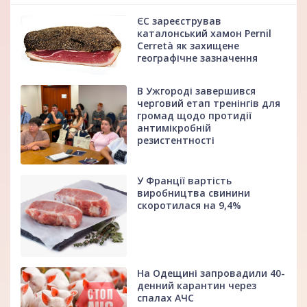
ЄС зареєстрував
каталонський хамон Pernil
Cerretà як захищене
географічне зазначення
В Ужгороді завершився
черговий етап тренінгів для
громад щодо протидії
антимікробній
резистентності
У Франції вартість
виробництва свинини
скоротилася на 9,4%
На Одещині запровадили 40-
денний карантин через
спалах АЧС