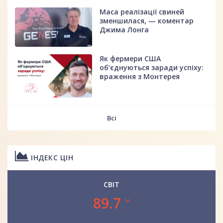
Маса реалізації свиней
зменшилася, — коментар
Джима Лонга
Як фермери США
об’єднуються заради успіху:
враження з Монтерея
Всі
ІНДЕКС ЦІН
СВІТ
89.7