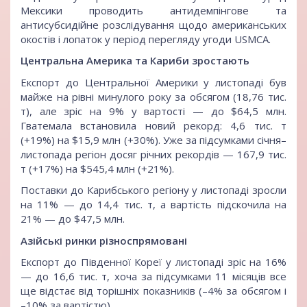
Мексики проводить антидемпінгове та
антисубсидійне розслідування щодо американських
окостів і лопаток у період перегляду угоди USMCA.
Центральна Америка та Кариби зростають
Експорт до Центральної Америки у листопаді був
майже на рівні минулого року за обсягом (18,76 тис.
т), але зріс на 9% у вартості — до $64,5 млн.
Гватемала встановила новий рекорд: 4,6 тис. т
(+19%) на $15,9 млн (+30%). Уже за підсумками січня–
листопада регіон досяг річних рекордів — 167,9 тис.
т (+17%) на $545,4 млн (+21%).
Поставки до Карибського регіону у листопаді зросли
на 11% — до 14,4 тис. т, а вартість підскочила на
21% — до $47,5 млн.
Азійські ринки різноспрямовані
Експорт до Південної Кореї у листопаді зріс на 16%
— до 16,6 тис. т, хоча за підсумками 11 місяців все
ще відстає від торішніх показників (–4% за обсягом і
–10% за вартістю).