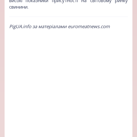
високі показники присутності на світовому ринку
свинини.
PigUA.info за матеріалами euromeatnews.com