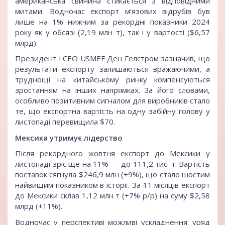
американська свинина стикається з відповідними
митами. Водночас експорт м’язових відрубів був
лише на 1% нижчим за рекордні показники 2024
року як у обсязі (2,19 млн т), так і у вартості ($6,57
млрд).
Президент і CEO USMEF Ден Гелстром зазначив, що
результати експорту залишаються вражаючими, а
труднощі на китайському ринку компенсуються
зростанням на інших напрямках. За його словами,
особливо позитивним сигналом для виробників стало
те, що експортна вартість на одну забійну голову у
листопаді перевищила $70.
Мексика утримує лідерство
Після рекордного жовтня експорт до Мексики у
листопаді зріс ще на 11% — до 111,2 тис. т. Вартість
поставок сягнула $246,9 млн (+9%), що стало шостим
найвищим показником в історії. За 11 місяців експорт
до Мексики склав 1,12 млн т (+7% р/р) на суму $2,58
млрд (+11%).
Водночас у перспективі можливі ускладнення: уряд