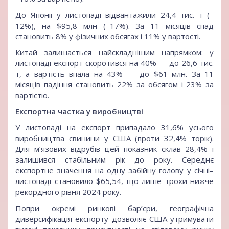
До Японії у листопаді відвантажили 24,4 тис. т (–
12%), на $95,8 млн (–17%). За 11 місяців спад
становить 8% у фізичних обсягах і 11% у вартості.
Китай залишається найскладнішим напрямком: у
листопаді експорт скоротився на 40% — до 26,6 тис.
т, а вартість впала на 43% — до $61 млн. За 11
місяців падіння становить 22% за обсягом і 23% за
вартістю.
Експортна частка у виробництві
У листопаді на експорт припадало 31,6% усього
виробництва свинини у США (проти 32,4% торік).
Для м’язових відрубів цей показник склав 28,4% і
залишився стабільним рік до року. Середнє
експортне значення на одну забійну голову у січні–
листопаді становило $65,54, що лише трохи нижче
рекордного рівня 2024 року.
Попри окремі ринкові бар’єри, географічна
диверсифікація експорту дозволяє США утримувати