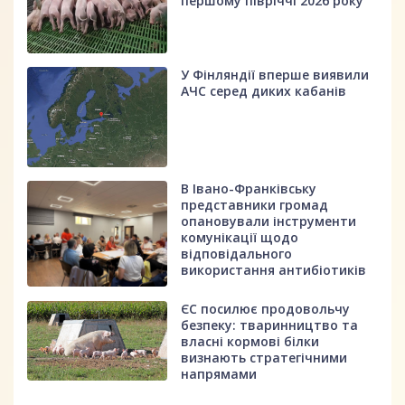
першому півріччі 2026 року
У Фінляндії вперше виявили
АЧС серед диких кабанів
В Івано-Франківську
представники громад
опановували інструменти
комунікації щодо
відповідального
використання антибіотиків
ЄС посилює продовольчу
безпеку: тваринництво та
власні кормові білки
визнають стратегічними
напрямами