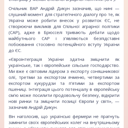
Очільник ВАР Андрій Дикун зазначив, що нині —
слушний момент для стратегічного діалогу про те, як
Україна може робити внесок у розвиток ЄС, не
створюючи викликів для Спільної аграрної політики
(CAP), адже в Брюсселі тривають дебати щодо
майбутнього CAP і з’являються безпідставні
побоювання стосовно потенційного вступу України
до ЄС.
«Євроінтеграція України здатна зміцнити як
українське, так і європейське сільське господарство.
Ми вже є світовим лідером з експорту соняшникової
олії, третіми за експортом ячменю, четвертими за
експортом кукурудзи та п’ятими за експортом
пшениці. Інтеграція цього потенціалу в європейську
сім’ю може посилити продовольчу безпеку, відкрити
нові ринки та зміцнити позиції Європи у світі», —
зазначив Андрій Дикун.
Він наголосив, що українські фермери не прагнуть
замінити своїх європейських колег на внутрішньому