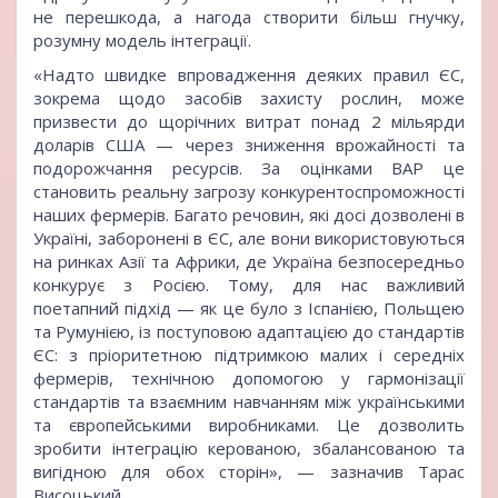
не перешкода, а нагода створити більш гнучку,
розумну модель інтеграції.
«Надто швидке впровадження деяких правил ЄС,
зокрема щодо засобів захисту рослин, може
призвести до щорічних витрат понад 2 мільярди
доларів США — через зниження врожайності та
подорожчання ресурсів. За оцінками ВАР це
становить реальну загрозу конкурентоспроможності
наших фермерів. Багато речовин, які досі дозволені в
Україні, заборонені в ЄС, але вони використовуються
на ринках Азії та Африки, де Україна безпосередньо
конкурує з Росією. Тому, для нас важливий
поетапний підхід — як це було з Іспанією, Польщею
та Румунією, із поступовою адаптацією до стандартів
ЄС: з пріоритетною підтримкою малих і середніх
фермерів, технічною допомогою у гармонізації
стандартів та взаємним навчанням між українськими
та європейськими виробниками. Це дозволить
зробити інтеграцію керованою, збалансованою та
вигідною для обох сторін», — зазначив Тарас
Висоцький.