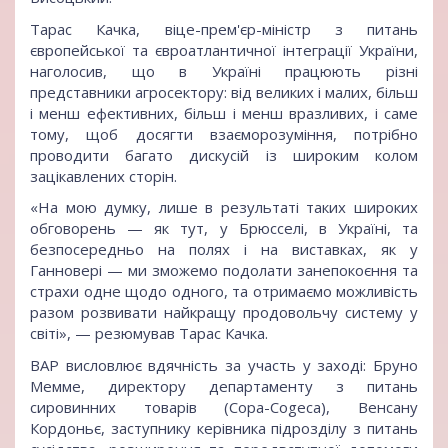
Тарас Качка, віце-прем'єр-міністр з питань
європейської та євроатлантичної інтеграції України,
наголосив, що в Україні працюють різні
представники агросектору: від великих і малих, більш
і менш ефективних, більш і менш вразливих, і саме
тому, щоб досягти взаєморозуміння, потрібно
проводити багато дискусій із широким колом
зацікавлених сторін.
«На мою думку, лише в результаті таких широких
обговорень — як тут, у Брюсселі, в Україні, та
безпосередньо на полях і на виставках, як у
Ганновері — ми зможемо подолати занепокоєння та
страхи одне щодо одного, та отримаємо можливість
разом розвивати найкращу продовольчу систему у
світі», — резюмував Тарас Качка.
ВАР висловлює вдячність за участь у заході: Бруно
Мемме, директору департаменту з питань
сировинних товарів (Copa-Cogeca), Венсану
Кордоньє, заступнику керівника підрозділу з питань