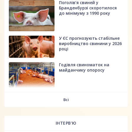
Поголів’я свиней у
Бранденбурзі скоротилося
до мінімуму з 1990 року
У ЄС прогнозують стабільне
виробництво свинини у 2026
році
Годівля свиноматок на
майданчику опоросу
fff
Всі
ІНТЕРВ'Ю