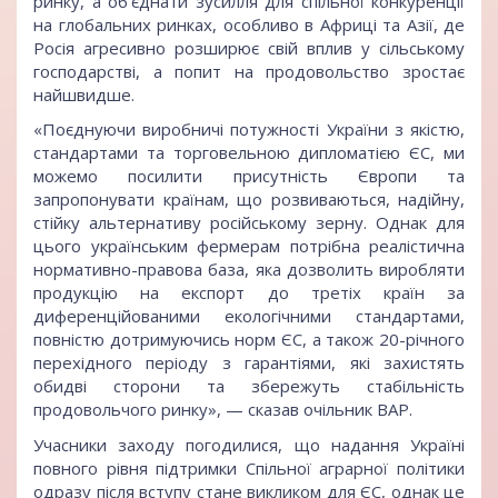
ринку, а об’єднати зусилля для спільної конкуренції
на глобальних ринках, особливо в Африці та Азії, де
Росія агресивно розширює свій вплив у сільському
господарстві, а попит на продовольство зростає
найшвидше.
«Поєднуючи виробничі потужності України з якістю,
стандартами та торговельною дипломатією ЄС, ми
можемо посилити присутність Європи та
запропонувати країнам, що розвиваються, надійну,
стійку альтернативу російському зерну. Однак для
цього українським фермерам потрібна реалістична
нормативно-правова база, яка дозволить виробляти
продукцію на експорт до третіх країн за
диференційованими екологічними стандартами,
повністю дотримуючись норм ЄС, а також 20-річного
перехідного періоду з гарантіями, які захистять
обидві сторони та збережуть стабільність
продовольчого ринку», — сказав очільник ВАР.
Учасники заходу погодилися, що надання Україні
повного рівня підтримки Спільної аграрної політики
одразу після вступу стане викликом для ЄС, однак це