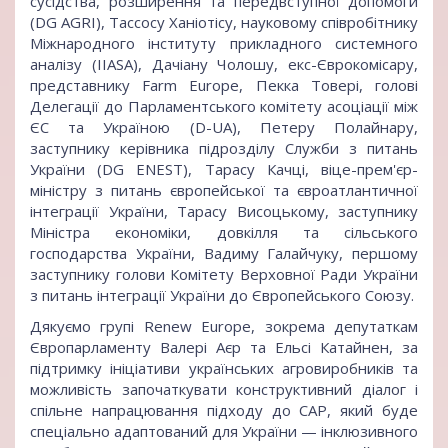
сусідства, розширення та передвступної допомоги
(DG AGRI), Тассосу Ханіотісу, науковому співробітнику
Міжнародного інституту прикладного системного
аналізу (IIASA), Дачіану Чолошу, екс-Єврокомісару,
представнику Farm Europe, Пекка Товері, голові
Делегації до Парламентського комітету асоціації між
ЄС та Україною (D-UA), Петеру Полайнару,
заступнику керівника підрозділу Служби з питань
України (DG ENEST), Тарасу Качці, віце-прем'єр-
міністру з питань європейської та євроатлантичної
інтеграції України, Тарасу Висоцькому, заступнику
Міністра економіки, довкілля та сільського
господарства України, Вадиму Галайчуку, першому
заступнику голови Комітету Верховної Ради України
з питань інтеграції України до Європейського Союзу.
Дякуємо групі Renew Europe, зокрема депутаткам
Європарламенту Валері Аєр та Ельсі Катайнен, за
підтримку ініціативи українських агровиробників та
можливість започаткувати конструктивний діалог і
спільне напрацювання підходу до CAP, який буде
спеціально адаптований для України — інклюзивного