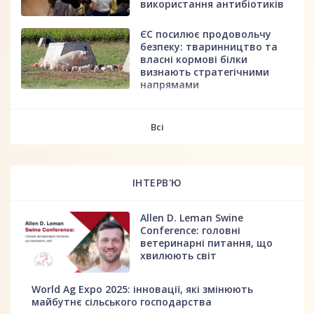
використання антибіотиків
ЄС посилює продовольчу
безпеку: тваринництво та
власні кормові білки
визнають стратегічними
напрямами
fff
Всі
ІНТЕРВ'Ю
Allen D. Leman Swine
Conference: головні
ветеринарні питання, що
хвилюють світ
World Ag Expo 2025: інновації, які змінюють
майбутнє сільського господарства