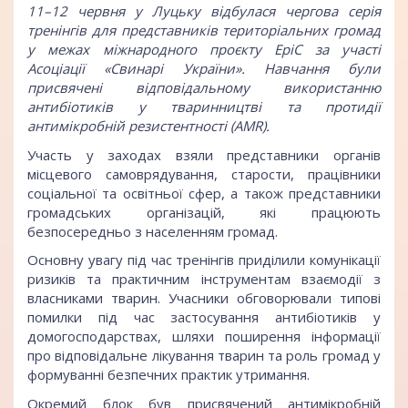
11–12 червня у Луцьку відбулася чергова серія
тренінгів для представників територіальних громад
у межах міжнародного проєкту EpiC за участі
Асоціації «Свинарі України». Навчання були
присвячені відповідальному використанню
антибіотиків у тваринництві та протидії
антимікробній резистентності (AMR).
Участь у заходах взяли представники органів
місцевого самоврядування, старости, працівники
соціальної та освітньої сфер, а також представники
громадських організацій, які працюють
безпосередньо з населенням громад.
Основну увагу під час тренінгів приділили комунікації
ризиків та практичним інструментам взаємодії з
власниками тварин. Учасники обговорювали типові
помилки під час застосування антибіотиків у
домогосподарствах, шляхи поширення інформації
про відповідальне лікування тварин та роль громад у
формуванні безпечних практик утримання.
Окремий блок був присвячений антимікробній