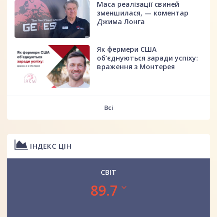
Маса реалізації свиней
зменшилася, — коментар
Джима Лонга
Як фермери США
об’єднуються заради успіху:
враження з Монтерея
Всі
ІНДЕКС ЦІН
СВІТ
89.7