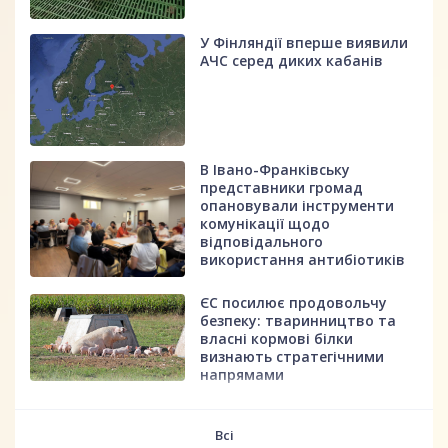
У Фінляндії вперше виявили
АЧС серед диких кабанів
В Івано-Франківську
представники громад
опановували інструменти
комунікації щодо
відповідального
використання антибіотиків
ЄС посилює продовольчу
безпеку: тваринництво та
власні кормові білки
визнають стратегічними
напрямами
fff
Всі