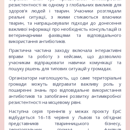
резистентності як одному з глобальних викликів для
здоров’я людей і тварин. Учасники розглядали
реальні ситуації, з якими стикаються власники
тварин, та напрацьовували підходи до донесення
важливої інформації про необхідність консультацій із
ветеринарними фахівцями та відповідального
використання антибіотиків.
Практична частина заходу включала інтерактивні
вправи та роботу з кейсами, що дозволило
учасникам відпрацювати навички комунікації та
пошуку рішень для типових ситуацій у громадах.
Організатори наголошують, що саме територіальні
громади можуть відігравати важливу роль у
поширенні знань про відповідальне використання
антибіотиків та запобіганні розвитку антимікробної
резистентності на місцевому рівні.
Наступна серія тренінгів у межах проєкту EpiC
відбудеться 16–18 червня у Львові та об’єднає
представників тваринницького бізнесу,
територіальних громад і фахівців