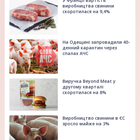
У Франції вартість
виробництва свинини
скоротилася на 9,4%
На Одещині запровадили 40-
денний карантин через
спалах АЧС
Виручка Beyond Meat у
другому кварталі
скоротилася на 8%
Виробництво свинини в ЄС
зросло майже на 3%