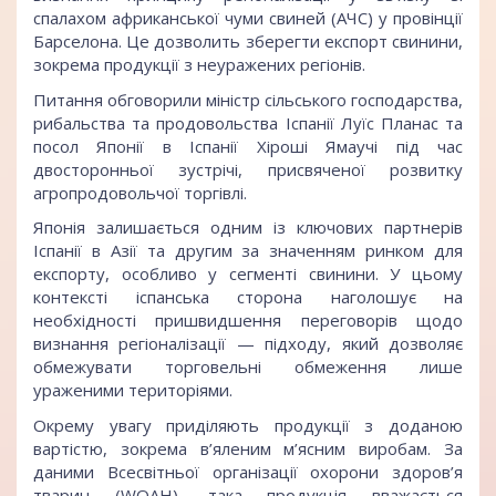
спалахом африканської чуми свиней (АЧС) у провінції
Барселона. Це дозволить зберегти експорт свинини,
зокрема продукції з неуражених регіонів.
Питання обговорили міністр сільського господарства,
рибальства та продовольства Іспанії Луїс Планас та
посол Японії в Іспанії Хіроші Ямаучі під час
двосторонньої зустрічі, присвяченої розвитку
агропродовольчої торгівлі.
Японія залишається одним із ключових партнерів
Іспанії в Азії та другим за значенням ринком для
експорту, особливо у сегменті свинини. У цьому
контексті іспанська сторона наголошує на
необхідності пришвидшення переговорів щодо
визнання регіоналізації — підходу, який дозволяє
обмежувати торговельні обмеження лише
ураженими територіями.
Окрему увагу приділяють продукції з доданою
вартістю, зокрема в’яленим м’ясним виробам. За
даними Всесвітньої організації охорони здоров’я
тварин (WOAH), така продукція вважається