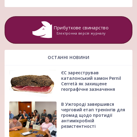
Прибуткове свинарство
Електронна версія журналу
ОСТАННІ НОВИНИ
ЄС зареєстрував
каталонський хамон Pernil
Cerretà як захищене
географічне зазначення
В Ужгороді завершився
черговий етап тренінгів для
громад щодо протидії
антимікробній
резистентності