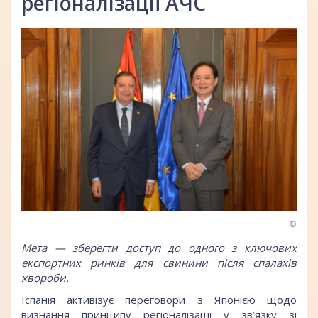
регіоналізації АЧС
©
Мета — зберегти доступ до одного з ключових
експортних ринків для свинини після спалахів
хвороби.
Іспанія активізує переговори з Японією щодо
визнання принципу регіоналізації у зв’язку зі