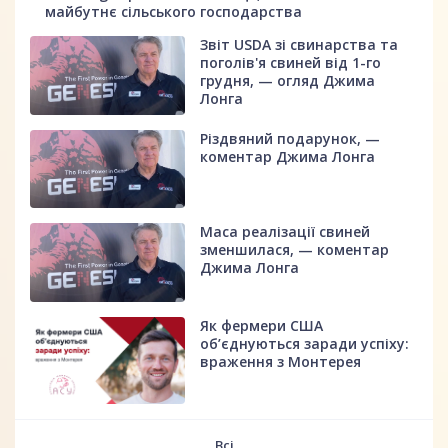
майбутнє сільського господарства
Звіт USDA зі свинарства та
поголів'я свиней від 1-го
грудня, — огляд Джима
Лонга
Різдвяний подарунок, —
коментар Джима Лонга
Маса реалізації свиней
зменшилася, — коментар
Джима Лонга
Як фермери США
об’єднуються заради успіху:
враження з Монтерея
Всі