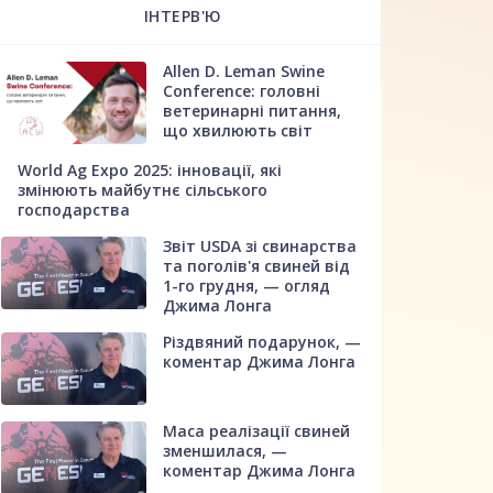
ІНТЕРВ'Ю
Allen D. Leman Swine
Conference: головні
ветеринарні питання,
що хвилюють світ
World Ag Expo 2025: інновації, які
змінюють майбутнє сільського
господарства
Звіт USDA зі свинарства
та поголів'я свиней від
1-го грудня, — огляд
Джима Лонга
Різдвяний подарунок, —
коментар Джима Лонга
Маса реалізації свиней
зменшилася, —
коментар Джима Лонга