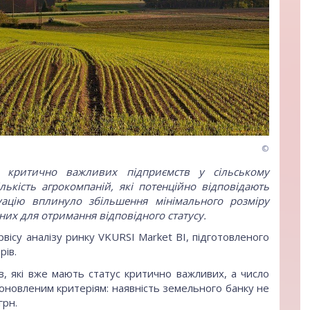
©
 критично важливих підприємств у сільському
лькість агрокомпаній, які потенційно відповідають
ацію вплинуло збільшення мінімального розміру
них для отримання відповідного статусу.
вісу аналізу ринку VKURSI Market BI, підготовленого
рів.
тв, які вже мають статус критично важливих, а число
оновленим критеріям: наявність земельного банку не
грн.