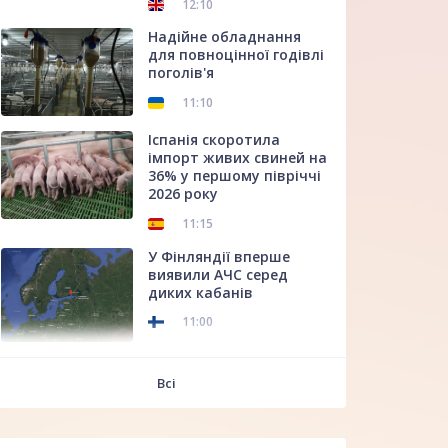
12:10
Надійне обладнання
для повноцінної годівлі
поголів'я
11:10
Іспанія скоротила
імпорт живих свиней на
36% у першому півріччі
2026 року
11:15
У Фінляндії вперше
виявили АЧС серед
диких кабанів
11:00
f
Всі