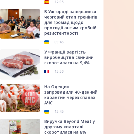
12:05
В Ужгороді завершився
черговий етап тренінгів
для громад щодо
протидії антимікробній
резистентності
09:45
У Франції вартість
виробництва свинини
скоротилася на 9,4%
15:50
На Одещині
запровадили 40-денний
карантин через спалах
АЧС
15:45
Виручка Beyond Meat у
другому кварталі
скоротилася на 8%