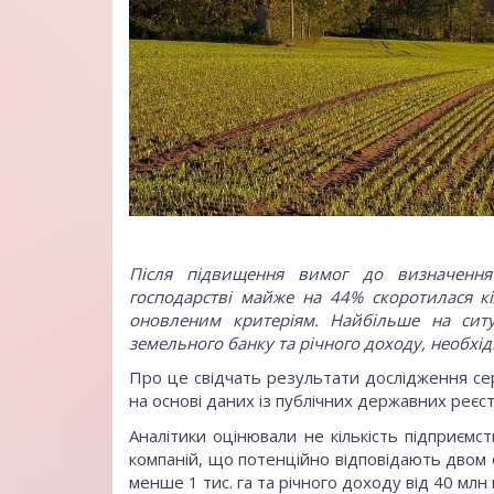
Після підвищення вимог до визначення
господарстві майже на 44% скоротилася кі
оновленим критеріям. Найбільше на ситу
земельного банку та річного доходу, необхід
Про це свідчать результати дослідження сер
на основі даних із публічних державних реєст
Аналітики оцінювали не кількість підприємс
компаній, що потенційно відповідають двом 
менше 1 тис. га та річного доходу від 40 млн 