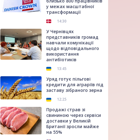
близько 800 працівників
у межах масштабної
трансформації
14:30
У Чернівцях
представників громад
навчали комунікації
щодо відповідального
використання
антибіотиків
13:45
Уряд готує пільгові
кредити для аграріїв під
заставу зібраного зерна
12:25
Продажі страв зі
свининою через сервіси
доставки у Великій
Британії зросли майже
на 55%