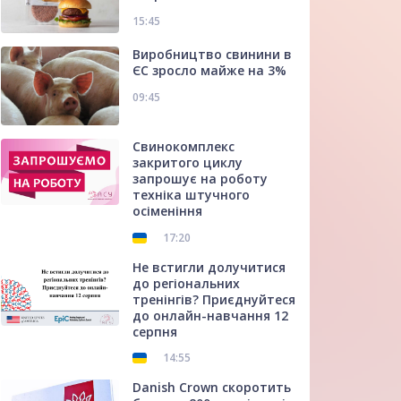
15:45
Виробництво свинини в
ЄС зросло майже на 3%
09:45
Свинокомплекс
закритого циклу
запрошує на роботу
техніка штучного
осіменіння
17:20
Не встигли долучитися
до регіональних
тренінгів? Приєднуйтеся
до онлайн-навчання 12
серпня
14:55
Danish Crown скоротить