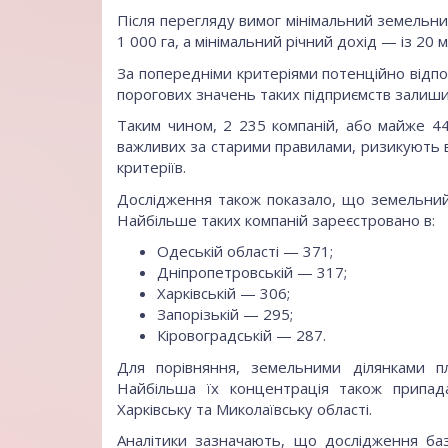
Після перегляду вимог мінімальний земельни
1 000 га, а мінімальний річний дохід — із 20 
За попередніми критеріями потенційно відпо
порогових значень таких підприємств залиши
Таким чином, 2 235 компаній, або майже 4
важливих за старими правилами, ризикують 
критеріїв.
Дослідження також показало, що земельний 
Найбільше таких компаній зареєстровано в:
Одеській області — 371;
Дніпропетровській — 317;
Харківській — 306;
Запорізькій — 295;
Кіровоградській — 287.
Для порівняння, земельними ділянками 
Найбільша їх концентрація також припада
Харківську та Миколаївську області.
Аналітики зазначають, що дослідження баз