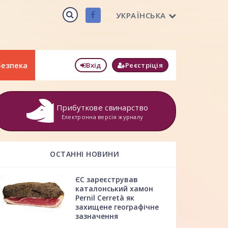
УКРАЇНСЬКА
безпека
Вхід
Реєстріція
Прибуткове свинарство
Електронна версія журналу
ОСТАННІ НОВИНИ
ЄС зареєстрував
каталонський хамон
Pernil Cerretà як
захищене географічне
зазначення