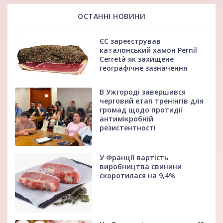
ОСТАННІ НОВИНИ
ЄС зареєстрував
каталонський хамон Pernil
Cerretà як захищене
географічне зазначення
В Ужгороді завершився
черговий етап тренінгів для
громад щодо протидії
антимікробній
резистентності
У Франції вартість
виробництва свинини
скоротилася на 9,4%