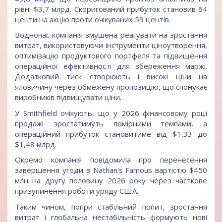
рівні $3,7 млрд. Скоригований прибуток становив 64
центи на акцію проти очікуваних 59 центів.
Водночас компанія змушена реагувати на зростання
витрат, використовуючи інструменти ціноутворення,
оптимізацію продуктового портфеля та підвищення
операційної ефективності для збереження маржі.
Додатковий тиск створюють і високі ціни на
яловичину через обмежену пропозицію, що спонукає
виробників підвищувати ціни.
У Smithfield очікують, що у 2026 фінансовому році
продажі зростатимуть помірними темпами, а
операційний прибуток становитиме від $1,33 до
$1,48 млрд.
Окремо компанія повідомила про перенесення
завершення угоди з Nathan's Famous вартістю $450
млн на другу половину 2026 року через часткове
призупинення роботи уряду США.
Таким чином, попри стабільний попит, зростання
витрат і глобальна нестабільність формують нові