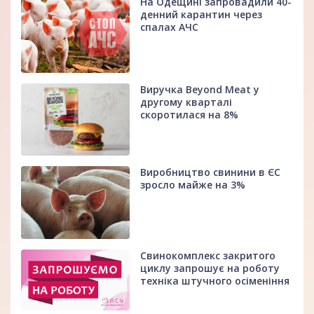
На Одещині запровадили 40-
денний карантин через
спалах АЧС
Виручка Beyond Meat у
другому кварталі
скоротилася на 8%
Виробництво свинини в ЄС
зросло майже на 3%
Свинокомплекс закритого
циклу запрошує на роботу
техніка штучного осіменіння