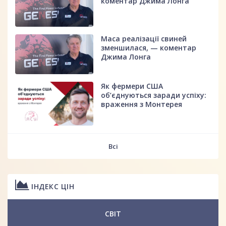
коментар Джима Лонга
Маса реалізації свиней
зменшилася, — коментар
Джима Лонга
Як фермери США
об’єднуються заради успіху:
враження з Монтерея
Всі
ІНДЕКС ЦІН
СВІТ