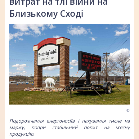
витрат на тлі війни на
Близькому Сході
©
Подорожчання енергоносіїв і пакування тисне на
маржу, попри стабільний попит на м’ясну
продукцію.