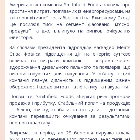
Американська компанія Smithfield Foods заявила про
зростання витрат, пов’язаних із енергоресурсами, на
тлі геополітичної нестабільності на Близькому Сході.
Це посилює тиск на сегмент фасованої м’ясної
продукції та вже вплинуло на ринкові очікування
інвесторів.
За словами президента підрозділу Packaged Meats
Стіва Франса, підвищення цін на енергію суттєво
впливає на витрати компанії — зокрема через
здорожчання дизельного пального та полімерів, що
використовуються для пакування. У зв’язку з цим
компанія планує діяльність із підвищеним рівнем
обережності щодо витрат на логістику та пакування.
Попри це, Smithfield Foods зберігає річні прогнози
продажів і прибутку. Стабільний попит на продукцію
— бекон, шинку, ковбаси та хот-доги — дозволив
компанії перевищити очікування за результатами
першого кварталу.
Зокрема, за період до 29 березня виручка склала
$3,8 млрд, що перевищило прогноз аналітиків на