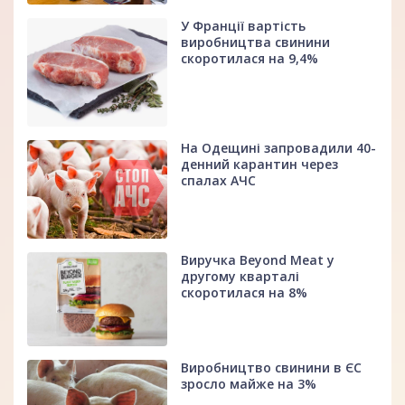
У Франції вартість
виробництва свинини
скоротилася на 9,4%
На Одещині запровадили 40-
денний карантин через
спалах АЧС
Виручка Beyond Meat у
другому кварталі
скоротилася на 8%
Виробництво свинини в ЄС
зросло майже на 3%