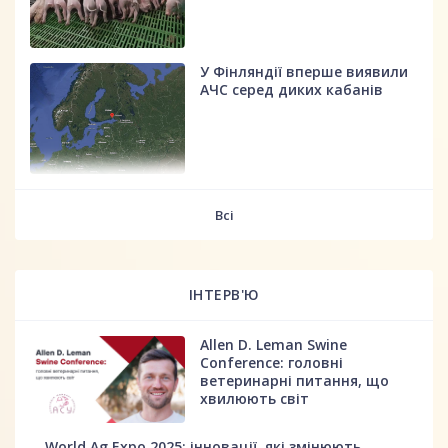
У Фінляндії вперше виявили
АЧС серед диких кабанів
fff
Всі
ІНТЕРВ'Ю
Allen D. Leman Swine
Conference: головні
ветеринарні питання, що
хвилюють світ
World Ag Expo 2025: інновації, які змінюють