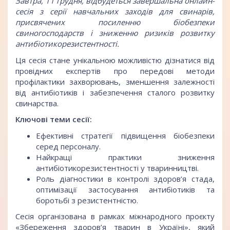
Завтра, 11 грудня, відбудеться завершальна онлайн-
сесія з серії навчальних заходів для свинарів,
присвячених посиленню біобезпеки
свиногосподарств і зниженню ризиків розвитку
антибіотикорезистентності.
Ця сесія стане унікальною можливістю дізнатися від
провідних експертів про передові методи
профілактики захворювань, зменшення залежності
від антибіотиків і забезпечення сталого розвитку
свинарства.
Ключові теми сесії:
Ефективні стратегії підвищення біобезпеки
серед персоналу.
Найкращі практики зниження
антибіотикорезистентності у тваринництві.
Роль діагностики в контролі здоров’я стада,
оптимізації застосування антибіотиків та
боротьбі з резистентністю.
Сесія організована в рамках міжнародного проєкту
«Збереження здоров’я тварин в Україні», який