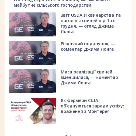
майбутнє сільського господарства
Звіт USDA зі свинарства та
поголів'я свиней від 1-го
грудня, — огляд Джима
Лонга
Різдвяний подарунок, —
коментар Джима Лонга
Маса реалізації свиней
зменшилася, — коментар
Джима Лонга
Як фермери США
об’єднуються заради успіху:
враження з Монтерея