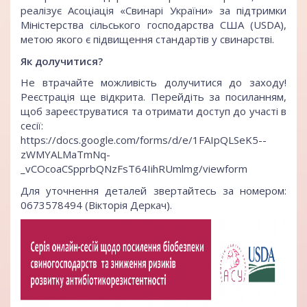
реалізує Асоціація «Свинарі України» за підтримки
Міністерства сільського господарства США (USDA),
метою якого є підвищення стандартів у свинарстві.
Як долучитися?
Не втрачайте можливість долучитися до заходу!
Реєстрація ще відкрита. Перейдіть за посиланням,
щоб зареєструватися та отримати доступ до участі в
сесії:
https://docs.google.com/forms/d/e/1FAIpQLSeK5--
zWMYALMaTmNq-
_vCOcoaCSpprbQNzFsT64IihRUmlmg/viewform
Для уточнення деталей звертайтесь за номером:
0673578494 (Вікторія Деркач).