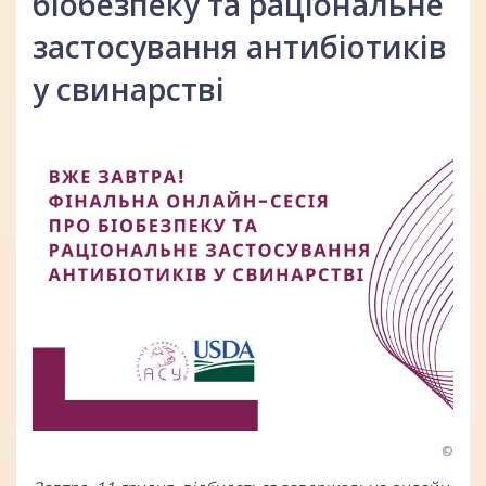
біобезпеку та раціональне
застосування антибіотиків
у свинарстві
©