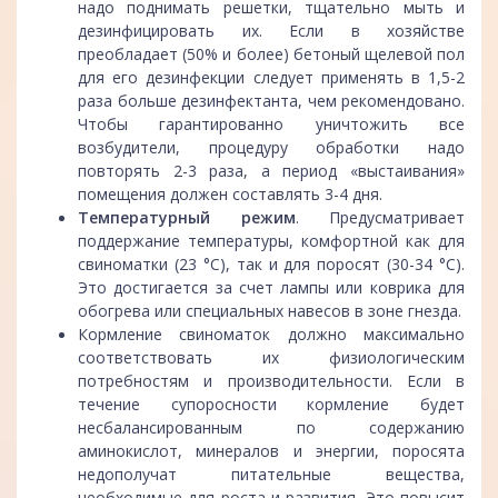
надо поднимать решетки, тщательно мыть и
дезинфицировать их. Если в хозяйстве
преобладает (50% и более) бетоный щелевой пол
для его дезинфекции следует применять в 1,5-2
раза больше дезинфектанта, чем рекомендовано.
Чтобы гарантированно уничтожить все
возбудители, процедуру обработки надо
повторять 2-3 раза, а период «выстаивания»
помещения должен составлять 3-4 дня.
Температурный режим
. Предусматривает
поддержание температуры, комфортной как для
свиноматки (23 °С), так и для поросят (30-34 °С).
Это достигается за счет лампы или коврика для
обогрева или специальных навесов в зоне гнезда.
Кормление свиноматок должно максимально
соответствовать их физиологическим
потребностям и производительности. Если в
течение супоросности кормление будет
несбалансированным по содержанию
аминокислот, минералов и энергии, поросята
недополучат питательные вещества,
необходимые для роста и развития. Это повысит