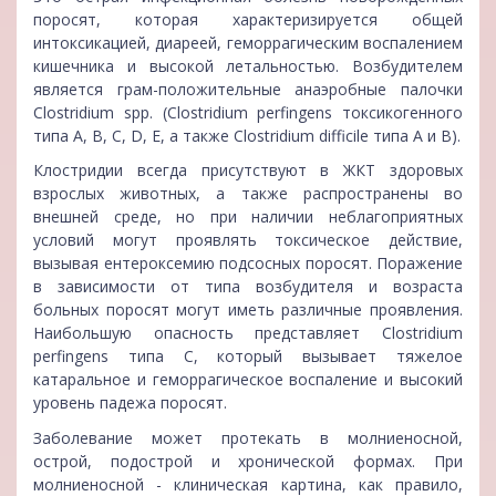
поросят, которая характеризируется общей
интоксикацией, диареей, геморрагическим воспалением
кишечника и высокой летальностью. Возбудителем
является грам-положительные анаэробные палочки
Clostridium spp. (Clostridium perfingens токсикогенного
типа А, В, C, D, E, а также Clostridium difficile типа А и В).
Клостридии всегда присутствуют в ЖКТ здоровых
взрослых животных, а также распространены во
внешней среде, но при наличии неблагоприятных
условий могут проявлять токсическое действие,
вызывая ентероксемию подсосных поросят. Поражение
в зависимости от типа возбудителя и возраста
больных поросят могут иметь различные проявления.
Наибольшую опасность представляет Clostridium
perfingens типа С, который вызывает тяжелое
катаральное и геморрагическое воспаление и высокий
уровень падежа поросят.
Заболевание может протекать в молниеносной,
острой, подострой и хронической формах. При
молниеносной - клиническая картина, как правило,