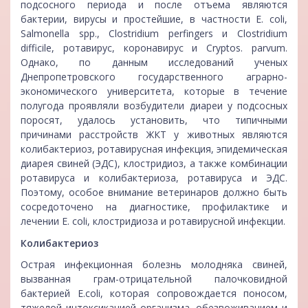
подсосного периода и после отъема являются
бактерии, вирусы и простейшие, в частности E. сoli,
Salmonella spp., Clostridium perfingers и Clostridium
difficile, ротавирус, коронавирус и Cryptos. раrvum.
Однако, по данным исследований ученых
Днепропетровского государственного аграрно-
экономического университета, которые в течение
полугода проявляли возбудители диареи у подсосных
поросят, удалось установить, что типичными
причинами расстройств ЖКТ у животных являются
колибактериоз, ротавирусная инфекция, эпидемическая
диарея свиней (ЭДС), клостридиоз, а также комбинации
ротавируса и колибактериоза, ротавируса и ЭДС.
Поэтому, особое внимание ветеринаров должно быть
сосредоточено на диагностике, профилактике и
лечении E. сoli, клостридиоза и ротавирусной инфекции.
Колибактериоз
Острая инфекционная болезнь молодняка свиней,
вызванная грам-отрицательной палочковидной
бактерией E.coli, которая сопровождается поносом,
тяжелой интоксикацией организма, обезвоживанием и