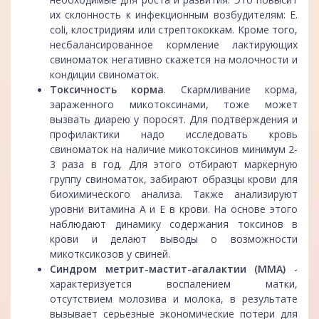
их склонность к инфекционным возбудителям: E.
сoli, клостридиям или стрептококкам. Кроме того,
несбалансированное кормление лактирующих
свиноматок негативно скажется на молочности и
кондиции свиноматок.
Токсичность корма
. Скармливание корма,
зараженного микотоксинами, тоже может
вызвать диарею у поросят. Для подтверждения и
профилактики надо исследовать кровь
свиноматок на наличие микотоксинов минимум 2-
3 раза в год. Для этого отбирают маркерную
группу свиноматок, забирают образцы крови для
биохимического анализа. Также анализируют
уровни витамина А и Е в крови. На основе этого
наблюдают динамику содержания токсинов в
крови и делают выводы о возможности
микотксикозов у свиней.
Синдром метрит-мастит-агалактии (ММА)
-
характеризуется воспалением матки,
отсутствием молозива и молока, в результате
вызывает серьезные экономические потери для