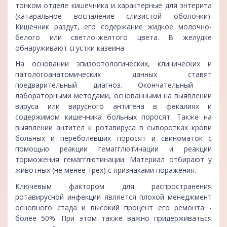
тонком отделе кишечника и характерные для энтерита
(катаральное воспаление слизистой оболочки).
Кишечник раздут, его содержание жидкое молочно-
белого или светло-желтого цвета. В желудке
обнаруживают сгустки казеина.
На основании эпизоотологических, клинических и
патологоанатомических данных ставят
предварительный диагноз. Окончательный -
лабораторными методами, основанными на выявлении
вируса или вирусного антигена в фекалиях и
содержимом кишечника больных поросят. Также на
выявлении антител к ротавируса в сыворотках крови
больных и переболевших поросят и свиноматок с
помощью реакции гемагглютинации и реакции
торможения гемагглютинации. Материал отбирают у
животных (не менее трех) с признаками поражения.
Ключевым фактором для распространения
ротавирусной инфекции является плохой менеджмент
основного стада и высокий процент его ремонта -
более 50%. При этом также важно придерживаться