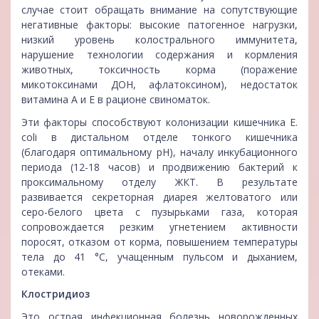
случае стоит обращать внимание на сопутствующие
негативные факторы: высокие патогенное нагрузки,
низкий уровень колострального иммунитета,
нарушение технологии содержания и кормления
животных, токсичность корма (поражение
микотоксинами ДОН, афлатоксином), недостаток
витамина А и Е в рационе свиноматок.
Эти факторы способствуют колонизации кишечника E.
coli в дистальном отделе тонкого кишечника
(благодаря оптимальному рН), началу инкубационного
периода (12-18 часов) и продвижению бактерий к
проксимальному отделу ЖКТ. В результате
развивается секреторная диарея желтоватого или
серо-белого цвета с пузырьками газа, которая
сопровождается резким угнетением активности
поросят, отказом от корма, повышением температуры
тела до 41 °С, учащенным пульсом и дыханием,
отеками.
Клостридиоз
Это острая инфекционная болезнь новорожденных