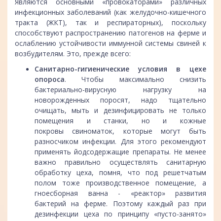
Являются основными «провокаторами» различных
инфекционных заболеваний (как желудочно-кишечного
тракта (ЖКТ), так и респираторных), поскольку
способствуют распространению патогенов на ферме и
ослаблению устойчивости иммунной системы свиней к
возбудителям. Это, прежде всего:
Санитарно-гигиенические условия в цехе
опороса
. Чтобы максимально снизить
бактериально-вирусную нагрузку на
новорожденных поросят, надо тщательно
очищать, мыть и дезинфицировать не только
помещения и станки, но и кожные
покровы свиноматок, которые могут быть
разносчиком инфекции. Для этого рекомендуют
применять йодсодержащие препараты. Не менее
важно правильно осуществлять санитарную
обработку цеха, помня, что под решетчатым
полом тоже производственное помещение, а
гноесборная ванна - «реактор» развития
бактерий на ферме. Поэтому каждый раз при
дезинфекции цеха по принципу «пусто-занято»