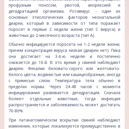
профузным поносом, рвотой, анорексией и
дегидратацией организма. Ротавирус - один из
основных этиологических факторов неонатальной
диареи, который в зависимости от типа поражает
поросят в первые 2 недели жизни (тип С вируса) и
животных до 2-месячного возраста (тип А).
Обычно инфицируются поросята на 1-2 неделе жизни,
причем концентрация вируса низкая (диареи нет). Пика
она достигает на 3-6-ю неделю и постепенно
снижается до 10-й. В это время у свиней наблюдают
диарею. Фекалии беловато-серого или желтовато-
белого цвета, водянистые или кашицеобразные, иногда
с примесью слизи. Температура тела обычно в
пределах нормы. Через 24-48 часов с момента
инфицирования развивается дегидратация. Сначала
болеют отдельные животные, тогда инфекция
распространяется и заболеваемость может достигать
70-80%.
При патанатомическом вскрытии свиней наблюдают
изменения, которые локализуются преимущественно в