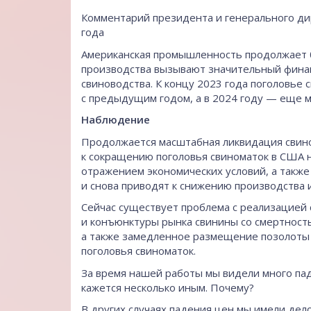
Комментарий президента и генерального д
года
Американская промышленность продолжает б
производства вызывают значительный финан
свиноводства. К концу 2023 года поголовье
с предыдущим годом, а в 2024 году — еще 
Наблюдение
Продолжается масштабная ликвидация свино
к сокращению поголовья свиноматок в США на
отражением экономических условий, а также
и снова приводят к снижению производства 
Сейчас существует проблема с реализацией 
и конъюнктуры рынка свинины со смертность
а также замедленное размещение позолоты 
поголовья свиноматок.
За время нашей работы мы видели много па
кажется несколько иным. Почему?
В других случаях падения цен мы имели дело