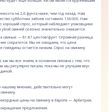
нины будет еще больше. Китай является крупнейшим
ннесота на 2,6 фунта ниже, чем год назад. Нам
ество субботних забоев составило 136 000. Нам
-то хороший спрос, который наблюдают упаковщики.
а убой свиней сезонно значительно снижается.
 а свиные — 81.87 центов/фунт. Огромная разница.
ие сократится. Мы не ожидаем, что цена
е говядины остается низким. Спрос на свинину
как мы все знаем, в основном связана с тем, что
к мы регулярно писали, пока мы не улучшим вкус
ядиной.
по нашему мнению, действительно могут
свинину.
екордные цены на свинину в Европе — Арбитраж.
сокращение предложения.