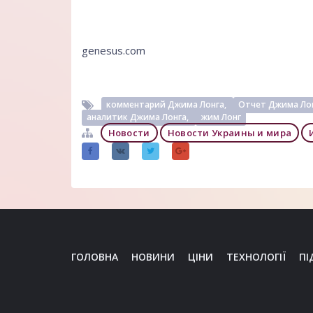
genesus.com
комментарий Джима Лонга,
Отчет Джима Ло
аналитик Джима Лонга,
жим Лонг
Новости
Новости Украины и мира
ГОЛОВНА
НОВИНИ
ЦІНИ
ТЕХНОЛОГІЇ
ПІ