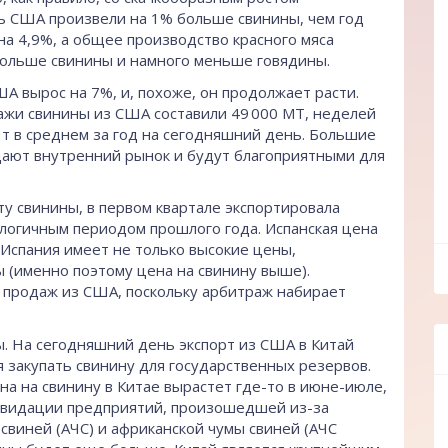
ь США произвели на 1% больше свинины, чем год
на 4,9%, а общее производство красного мяса
 больше свинины и намного меньше говядины.
А вырос на 7%, и, похоже, он продолжает расти.
жи свинины из США составили 49 000 МТ, неделей
0 т в среднем за год на сегодняшний день. Большие
щают внутренний рынок и будут благоприятными для
ту свинины, в первом квартале экспортировала
логичным периодом прошлого года. Испанская цена
 Испания имеет не только высокие цены,
ff
 (именно поэтому цена на свинину выше).
продаж из США, поскольку арбитраж набирает
. На сегодняшний день экспорт из США в Китай
я закупать свинину для государственных резервов.
на на свинину в Китае вырастет где-то в июне-июле,
иквидации предприятий, произошедшей из-за
свиней (АЧС) и африканской чумы свиней (АЧС