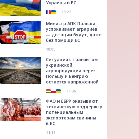
Украины в ЕС
10:21
Министр АПК Польши
успокаивает аграриев
— дотации будут, даже
без помощи ЕС
10:09
Ситуация с транзитом
украинской
агропродукции через
Польшу и Венгрию
остается напряженной
11:36
ФАО и ЕБРР оказывают
техническую поддержку
потенциальным
экспортерам свинины
в ЕС
11:19