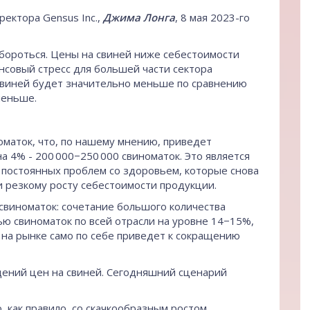
иректора
Gensus Inc
.,
Джима Лонга
, 8 мая 2023-го
ороться. Цены на свиней ниже себестоимости
совый стресс для большей части сектора
 свиней будет значительно меньше по сравнению
меньше.
маток, что, по нашему мнению, приведет
 4% - 200 000−250 000 свиноматок. Это является
 постоянных проблем со здоровьем, которые снова
и резкому росту себестоимости продукции.
свиноматок: сочетание большого количества
ю свиноматок по всей отрасли на уровне 14−15%,
на рынке само по себе приведет к сокращению
дений цен на свиней. Сегодняшний сценарий
, как правило, со скачкообразным ростом