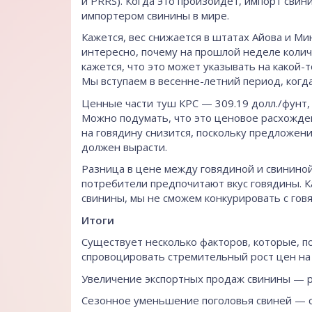
и PRRS). Когда это произойдет, импорт сви
импортером свинины в мире.
Кажется, вес снижается в штатах Айова и Ми
интересно, почему на прошлой неделе колич
кажется, что это может указывать на какой
Мы вступаем в весенне-летний период, когд
Ценные части туш КРС — 309.19 долл./фунт,
Можно подумать, что это ценовое расхожден
на говядину снизится, поскольку предложени
должен вырасти.
Разница в цене между говядиной и свининой, 
потребители предпочитают вкус говядины. Ка
свинины, мы не сможем конкурировать с гов
Итоги
Существует несколько факторов, которые, 
спровоцировать стремительный рост цен на 
Увеличение экспортных продаж свинины — р
Сезонное уменьшение поголовья свиней — 