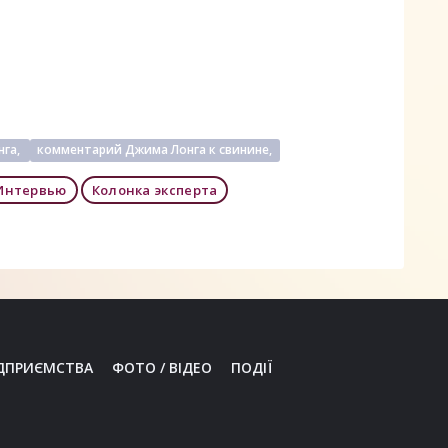
нга,
комментарий Джима Лонга к свинине,
Интервью
Колонка эксперта
ДПРИЄМСТВА
ФОТО / ВІДЕО
ПОДІЇ