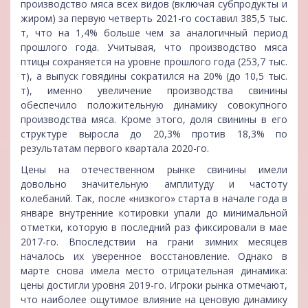
производство мяса всех видов (включая субпродукты и
жиром) за первую четверть 2021-го составил 385,5 тыс.
т, что на 1,4% больше чем за аналогичный период
прошлого года. Учитывая, что производство мяса
птицы сохраняется на уровне прошлого года (253,7 тыс.
т), а выпуск говядины сократился на 20% (до 10,5 тыс.
т), именно увеличение производства свинины
обеспечило положительную динамику совокупного
производства мяса. Кроме этого, доля свинины в его
структуре выросла до 20,3% против 18,3% по
результатам первого квартала 2020-го.
Цены на отечественном рынке свинины имели
довольно значительную амплитуду и частоту
колебаний. Так, после «низкого» старта в начале года в
январе внутренние котировки упали до минимальной
отметки, которую в последний раз фиксировали в мае
2017-го. Впоследствии на грани зимних месяцев
началось их уверенное восстановление. Однако в
марте снова имела место отрицательная динамика:
цены достигли уровня 2019-го. Игроки рынка отмечают,
что наиболее ощутимое влияние на ценовую динамику