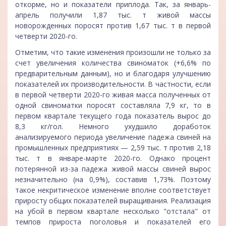
откорме, но и показатели приплода. Так, за январь-
апрель получили 1,87 тыс. т живой массы
новорожденных поросят против 1,67 тыс. т в первой
четверти 2020-го.
Отметим, что такие изменения произошли не только за
счет увеличения количества свиноматок (+6,6% по
предварительным данным), но и благодаря улучшению
показателей их производительности. В частности, если
в первой четверти 2020-го живая масса полученных от
одной свиноматки поросят составляла 7,9 кг, то в
первом квартале текущего года показатель вырос до
8,3 кг/гол. Немного ухудшило доработок
анализируемого периода увеличение падежа свиней на
промышленных предприятиях — 2,59 тыс. т против 2,18
тыс. т в январе-марте 2020-го. Однако процент
потерянной из-за падежа живой массы свиней вырос
незначительно (на 0,9%), составив 1,73%. Поэтому
такое некритическое изменение вполне соответствует
приросту общих показателей выращивания. Реализация
на убой в первом квартале несколько "отстала" от
темпов прироста поголовья и показателей его