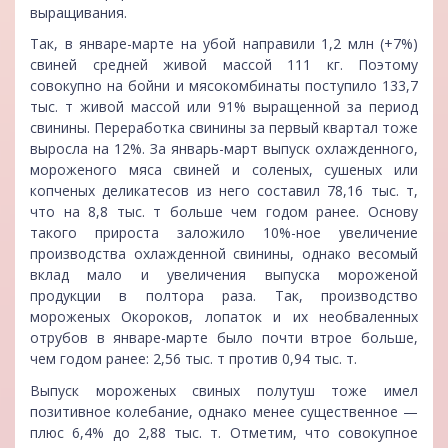
выращивания.
Так, в январе-марте на убой направили 1,2 млн (+7%)
свиней средней живой массой 111 кг. Поэтому
совокупно на бойни и мясокомбинаты поступило 133,7
тыс. т живой массой или 91% выращенной за период
свинины. Переработка свинины за первый квартал тоже
выросла на 12%. За январь-март выпуск охлажденного,
мороженого мяса свиней и соленых, сушеных или
копченых деликатесов из него составил 78,16 тыс. т,
что на 8,8 тыс. т больше чем годом ранее. Основу
такого прироста заложило 10%-ное увеличение
производства охлажденной свинины, однако весомый
вклад мало и увеличения выпуска мороженой
продукции в полтора раза. Так, производство
мороженых Окороков, лопаток и их необваленных
отрубов в январе-марте было почти втрое больше,
чем годом ранее: 2,56 тыс. т против 0,94 тыс. т.
Выпуск мороженых свиных полутуш тоже имел
позитивное колебание, однако менее существенное —
плюс 6,4% до 2,88 тыс. т. Отметим, что совокупное