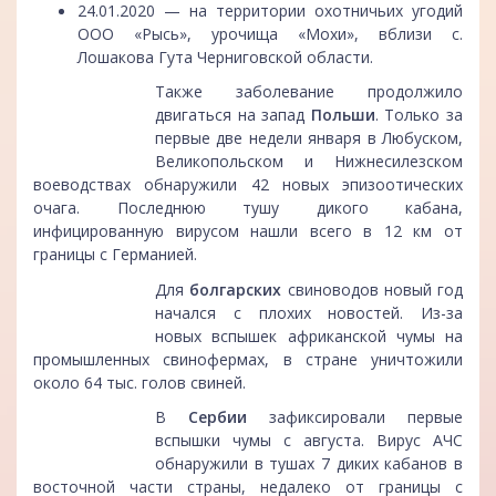
24.01.2020 — на территории охотничьих угодий
ООО «Рысь», урочища «Мохи», вблизи с.
Лошакова Гута Черниговской области.
Также заболевание продолжило
двигаться на запад
Польши
. Только за
первые две недели января в Любуском,
Великопольском и Нижнесилезском
воеводствах обнаружили 42 новых эпизоотических
очага. Последнюю тушу дикого кабана,
инфицированную вирусом нашли всего в 12 км от
границы с Германией.
Для
болгарских
свиноводов новый год
начался с плохих новостей. Из-за
новых вспышек африканской чумы на
промышленных свинофермах, в стране уничтожили
около 64 тыс. голов свиней.
В
Сербии
зафиксировали первые
вспышки чумы с августа. Вирус АЧС
обнаружили в тушах 7 диких кабанов в
восточной части страны, недалеко от границы с