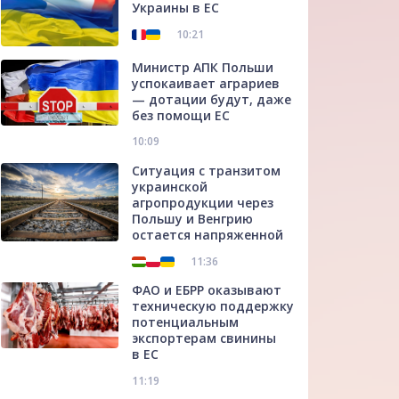
Украины в ЕС
10:21
Министр АПК Польши
успокаивает аграриев
— дотации будут, даже
без помощи ЕС
10:09
Ситуация с транзитом
украинской
агропродукции через
Польшу и Венгрию
остается напряженной
11:36
ФАО и ЕБРР оказывают
техническую поддержку
потенциальным
экспортерам свинины
в ЕС
11:19