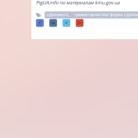
PigUA.info по материалам
kmu.gov.ua
єДопомога,
гуманитарная платформа єДопо