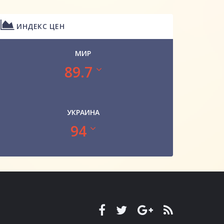
ИНДЕКС ЦЕН
МИР
89.7
УКРАИНА
94