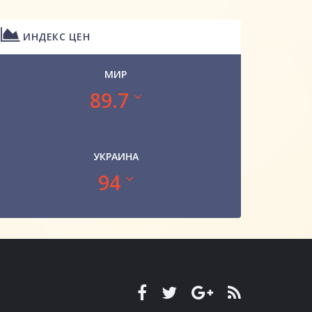
ИНДЕКС ЦЕН
МИР
89.7
УКРАИНА
94