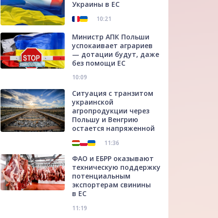
Украины в ЕС
10:21
Министр АПК Польши
успокаивает аграриев
— дотации будут, даже
без помощи ЕС
10:09
Ситуация с транзитом
украинской
агропродукции через
Польшу и Венгрию
остается напряженной
11:36
ФАО и ЕБРР оказывают
техническую поддержку
потенциальным
экспортерам свинины
в ЕС
11:19