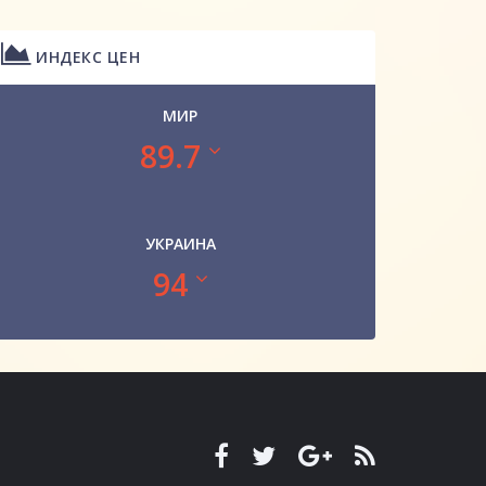
ИНДЕКС ЦЕН
МИР
89.7
УКРАИНА
94