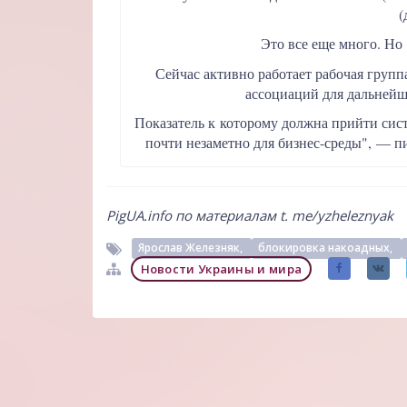
(
Это все еще много. Но
Сейчас активно работает рабочая групп
ассоциаций для дальнейш
Показатель к которому должна прийти систе
почти незаметно для бизнес-среды", — п
PigUA.info по материалам
t. me/yzheleznyak
Ярослав Железняк,
блокировка накоадных,
Новости Украины и мира