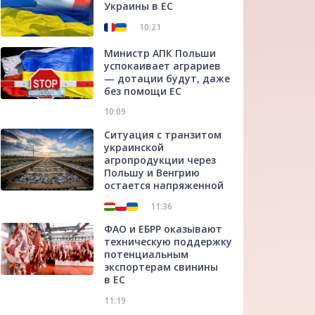
Украины в ЕС
10:21
Министр АПК Польши
успокаивает аграриев
— дотации будут, даже
без помощи ЕС
10:09
Ситуация с транзитом
украинской
агропродукции через
Польшу и Венгрию
остается напряженной
11:36
ФАО и ЕБРР оказывают
техническую поддержку
потенциальным
экспортерам свинины
в ЕС
11:19