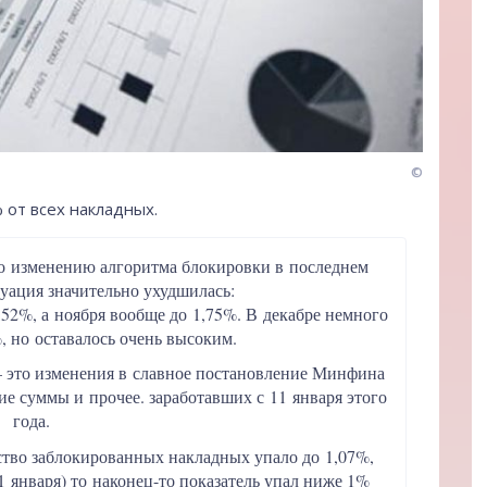
©
 от всех накладных.
о изменению алгоритма блокировки в последнем
туация значительно ухудшилась:
,52%, а ноября вообще до 1,75%. В декабре немного
, но оставалось очень высоким.
— это изменения в славное постановление Минфина
е суммы и прочее. заработавших с 11 января этого
года.
ство заблокированных накладных упало до 1,07%,
1 января) то наконец-то показатель упал ниже 1%