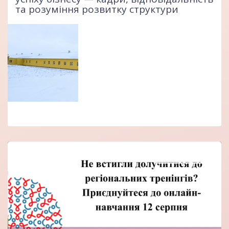
та розуміння розвитку структури
В Івано-Франківську
представники громад
опановували інструменти
комунікації щодо
відповідального
використання антибіотиків
ЄС посилює продовольчу
безпеку: тваринництво та
власні кормові білки
визнають стратегічними
напрямами
Вибір редакції