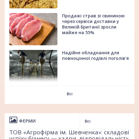
Продажі страв зі свининою
через сервіси доставки у
Великій Британії зросли
майже на 55%
Надійне обладнання для
повноцінної годівлі поголів'я
fff
Іспанія скоротила імпорт
Всі
живих свиней на 36% у
першому півріччі 2026 року
ФЕРМИ
Всі
У Фінляндії вперше виявили
ТОВ «Агрофірма ім. Шевченка»: складові
АЧС серед диких кабанів
успіху бізнесу — кадри, відповідальність