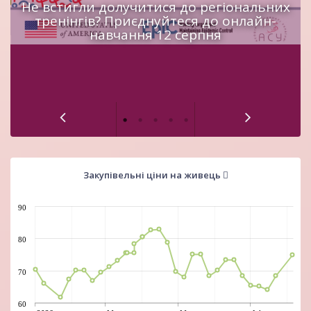
Не встигли долучитися до регіональних
тренінгів? Приєднуйтеся до онлайн-
навчання 12 серпня
Закупівельні ціни на живець
90
80
70
60