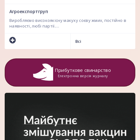
Агроекспортгруп
Виробляємо високоякісну макуху соєву жмих, постійно в
наявності, любі партії.…
Всі
Прибуткове свинарство
Електронна версія журналу