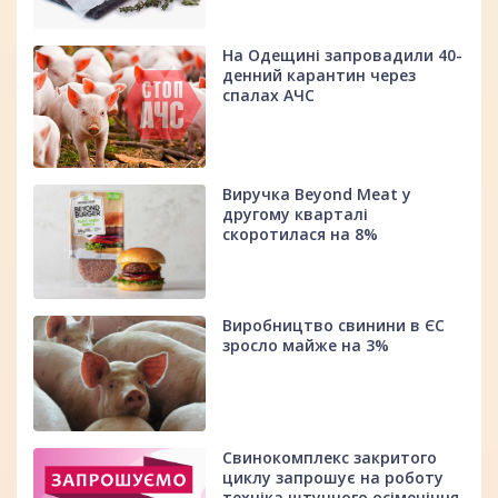
На Одещині запровадили 40-
денний карантин через
спалах АЧС
Виручка Beyond Meat у
другому кварталі
скоротилася на 8%
Виробництво свинини в ЄС
зросло майже на 3%
Свинокомплекс закритого
циклу запрошує на роботу
техніка штучного осіменіння