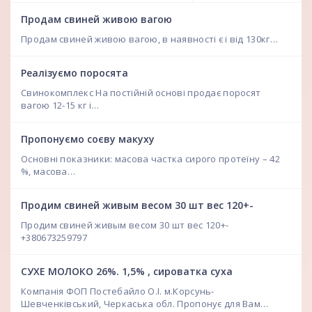
Продам свиней живою вагою
Продам свиней живою вагою, в наявності є і від 130кг…
Реалізуємо поросята
Свинокомплекс На постійній основі продає поросят
вагою 12-15 кг і…
Пропонуємо соєву макуху
Основні показники: масова частка сирого протеїну – 42
%, масова…
Продим свиней живым весом 30 шт вес 120+-
Продим свиней живым весом 30 шт вес 120+-
+380673259797
СУХЕ МОЛОКО 26%. 1,5% , сироватка суха
Компанія ФОП Постебайло О.І. м.Корсунь-
Шевченківський, Черкаська обл. Пропонує для Вам…