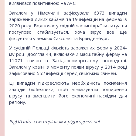
виявилася позитивною на АЧС.
Загалом у Німеччині зафіксували 6373 випадки
зараження диких кабанів та 19 інфекцій на фермах із
2020 року. Водночас у східній частині країни ситуація
поступово стабілізується, хоча вірус все ще
фіксується у землях Саксонія та Бранденбург.
У сусідній Польщі кількість заражених ферм у 2024-
му році досягла 44, включаючи масштабну ферму на
11071 свиню в Західнопоморському воєводстві.
Загалом у країні з моменту появи вірусу у 2014 році
зафіксовано 552 інфекції серед свійських свиней.
Ці випадки підкреслюють необхідність посилення
заходів біобезпеки, щоб мінімізувати поширення
вірусу та зменшити його економічні наслідки для
регіону.
PigUA.info за матеріалами pigprogress.net