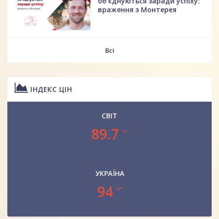
об’єднуються заради успіху:
враження з Монтерея
Всі
ІНДЕКС ЦІН
СВІТ
89.7
УКРАЇНА
94