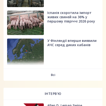
Іспанія скоротила імпорт
живих свиней на 36% у
першому півріччі 2026 року
У Фінляндії вперше виявили
АЧС серед диких кабанів
fff
Всі
ІНТЕРВ'Ю
Allen D. Leman Swine