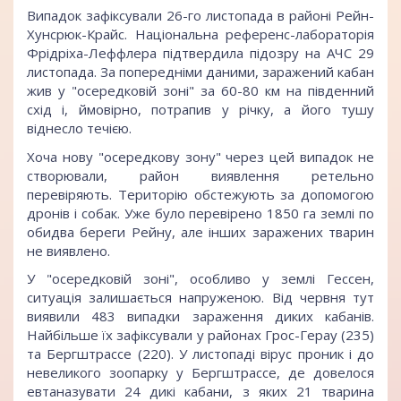
Випадок зафіксували 26-го листопада в районі Рейн-
Хунсрюк-Крайс. Національна референс-лабораторія
Фрідріха-Леффлера підтвердила підозру на АЧС 29
листопада. За попередніми даними, заражений кабан
жив у "осередковій зоні" за 60-80 км на південний
схід і, ймовірно, потрапив у річку, а його тушу
віднесло течією.
Хоча нову "осередкову зону" через цей випадок не
створювали, район виявлення ретельно
перевіряють. Територію обстежують за допомогою
дронів і собак. Уже було перевірено 1850 га землі по
обидва береги Рейну, але інших заражених тварин
не виявлено.
У "осередковій зоні", особливо у землі Гессен,
ситуація залишається напруженою. Від червня тут
виявили 483 випадки зараження диких кабанів.
Найбільше їх зафіксували у районах Грос-Герау (235)
та Бергштрассе (220). У листопаді вірус проник і до
невеликого зоопарку у Бергштрассе, де довелося
евтаназувати 24 дикі кабани, з яких 21 тварина