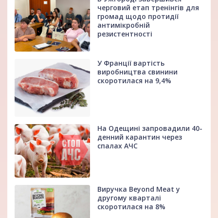
черговий етап тренінгів для
громад щодо протидії
антимікробній
резистентності
У Франції вартість
виробництва свинини
скоротилася на 9,4%
На Одещині запровадили 40-
денний карантин через
спалах АЧС
Виручка Beyond Meat у
другому кварталі
скоротилася на 8%