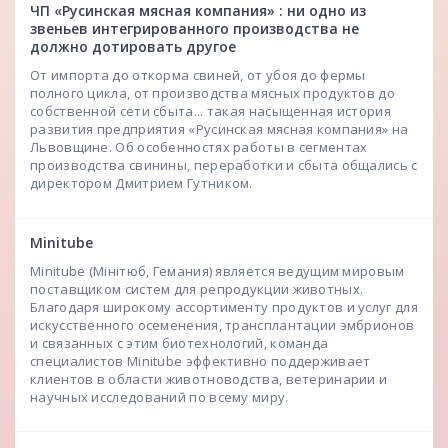
ЧП «Русинская мясная компания» : ни одно из
звеньев интегрированного производства не
должно дотировать другое
От импорта до откорма свиней, от убоя до фермы
полного цикла, от производства мясных продуктов до
собственной сети сбыта... такая насыщенная история
развития предприятия «Русинская мясная компания» на
Львовщине. Об особенностях работы в сегментах
производства свинины, переработки и сбыта общались с
директором Дмитрием Гутником.
Мinitube
Minitube (Мінітюб, Гемания) является ведущим мировым
поставщиком систем для репродукции животных.
Благодаря широкому ассортименту продуктов и услуг для
искусственного осеменения, трансплантации эмбрионов
и связанных с этим биотехнологий, команда
специалистов Мinitube эффективно поддерживает
клиентов в области животноводства, ветеринарии и
научных исследований по всему миру.