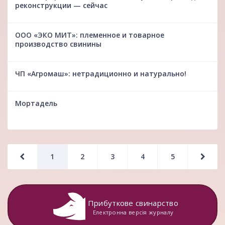
реконструкции — сейчас
ООО «ЭКО МИТ»: племенное и товарное
производство свинины
ЧП «Агромаш»: нетрадиционно и натурально!
Мортадель
1
2
3
4
5
Прибуткове свинарство
Електронна версія журналу