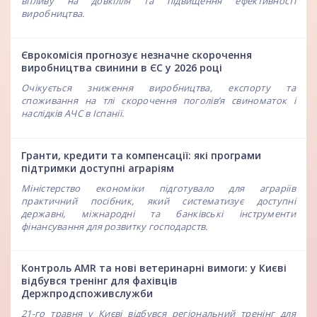
впливу на довкілля та підвищення ефективності
виробництва.
Єврокомісія прогнозує незначне скорочення
виробництва свинини в ЄС у 2026 році
Очікується зниження виробництва, експорту та
споживання на тлі скорочення поголів’я свиноматок і
наслідків АЧС в Іспанії.
Гранти, кредити та компенсації: які програми
підтримки доступні аграріям
Міністерство економіки підготувало для аграріїв
практичний посібник, який систематизує доступні
державні, міжнародні та банківські інструменти
фінансування для розвитку господарств.
Контроль AMR та нові ветеринарні вимоги: у Києві
відбувся тренінг для фахівців
Держпродспоживслужби
21-го травня у Києві відбувся регіональний тренінг для