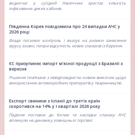
водночас у сусідній Німеччині зростає кількість
інфікованих диких кабанів.
Південна Корея повідомила про 24 випадки АЧС у
2026 році
Влада посилює контроль і вказує на ризики занесення
вірусу ззовні, попри відсутність нових спалахів із березня.
ЄС призупиняє імпорт м’ясної продукції з Бразилії з
вересня
Рішення пов’язане з невідповідністю новим вимогам щодо
використання антимікробних препаратів у тваринництві.
Експорт свинини з Іспанії до третіх країн
скоротився на 14% у І кварталі 2026 року
Падіння поставок до Китаю та наслідки спалаху АЧС
вплинули на динаміку зовнішньої торгівлі.