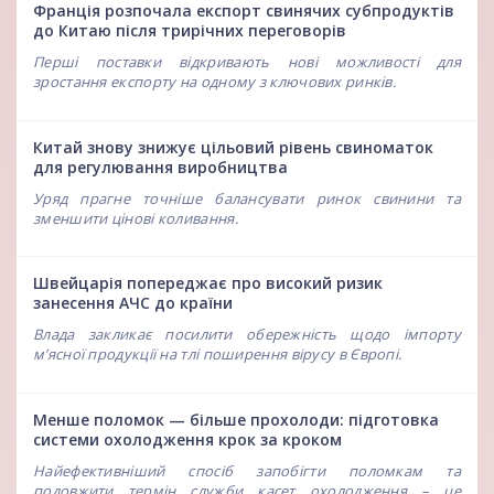
Франція розпочала експорт свинячих субпродуктів
до Китаю після трирічних переговорів
Перші поставки відкривають нові можливості для
зростання експорту на одному з ключових ринків.
Китай знову знижує цільовий рівень свиноматок
для регулювання виробництва
Уряд прагне точніше балансувати ринок свинини та
зменшити цінові коливання.
Швейцарія попереджає про високий ризик
занесення АЧС до країни
Влада закликає посилити обережність щодо імпорту
м’ясної продукції на тлі поширення вірусу в Європі.
Менше поломок — більше прохолоди: підготовка
системи охолодження крок за кроком
Найефективніший спосіб запобігти поломкам та
подовжити термін служби касет охолодження – це