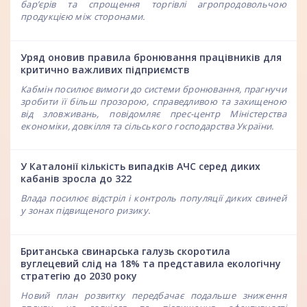
бар’єрів та спрощення торгівлі агропродовольчою
продукцією між сторонами.
Уряд оновив правила бронювання працівників для
критично важливих підприємств
Кабмін посилює вимоги до системи бронювання, прагнучи
зробити її більш прозорою, справедливою та захищеною
від зловживань, повідомляє прес-центр Міністерства
економіки, довкілля та сільського господарства України.
У Каталонії кількість випадків АЧС серед диких
кабанів зросла до 322
Влада посилює відстріл і контроль популяції диких свиней
у зонах підвищеного ризику.
Британська свинарська галузь скоротила
вуглецевий слід на 18% та представила екологічну
стратегію до 2030 року
Новий план розвитку передбачає подальше зниження