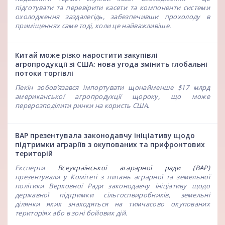
підготувати та перевірити касети та компоненти системи
охолодження заздалегідь, забезпечивши прохолоду в
приміщеннях саме тоді, коли це найважливіше.
Китай може різко наростити закупівлі
агропродукції зі США: нова угода змінить глобальні
потоки торгівлі
Пекін зобов’язався імпортувати щонайменше $17 млрд
американської агропродукції щороку, що може
перерозподілити ринки на користь США.
ВАР презентувала законодавчу ініціативу щодо
підтримки аграріїв з окупованих та прифронтових
територій
Експерти
Всеукраїнської агарарної ради (ВАР)
презентували у Комітеті з питань аграрної та земельної
політики Верховної Ради законодавчу ініціативу щодо
державної підтримки сільгоспвиробників, земельні
ділянки яких знаходяться на тимчасово окупованих
територіях або в зоні бойових дій.