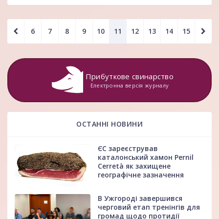
6
7
8
9
10
11
12
13
14
15
Прибуткове свинарство
Електронна версія журналу
ОСТАННІ НОВИНИ
ЄС зареєстрував
каталонський хамон Pernil
Cerretà як захищене
географічне зазначення
В Ужгороді завершився
черговий етап тренінгів для
громад щодо протидії