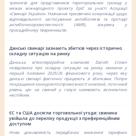
тренінгів для представників територіальних громад у
межах міжнародного проєкту EpiC за участі Асоціації
«Свинарі України». Навчання присвячені комунікації щодо
відповідального застосування антибіотиків та протидії
антибіотикорезистентності (AMR), зокрема у
присадибному тваринництві.
Данські свинарі зазнають збитків через історично
складну ситуацію на ринку
Данська м’ясопереробна компанія Danish Crown
повідомила про складну ситуацію на ринку свинини у
першій половині 2025/26 фінансового року, через яку
данські свинарі фактично працюють зі збитками. Попри
покращення конкурентоспроможності компанії, поточний
рівень цін на свиней у галузі називають економічно
нестійким.
ЄС та США досягли торговельної угоди: свинина
увійшла до переліку продукції з преференційним
доступом
Нова домовленість передбачає зниження тарифних