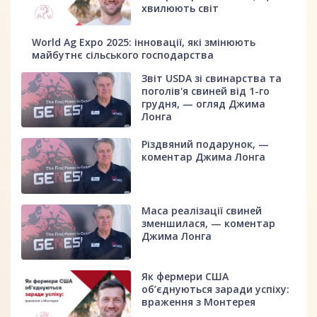
хвилюють світ
World Ag Expo 2025: інновації, які змінюють
майбутнє сільського господарства
Звіт USDA зі свинарства та
поголів'я свиней від 1-го
грудня, — огляд Джима
Лонга
Різдвяний подарунок, —
коментар Джима Лонга
Маса реалізації свиней
зменшилася, — коментар
Джима Лонга
Як фермери США
об’єднуються заради успіху:
враження з Монтерея