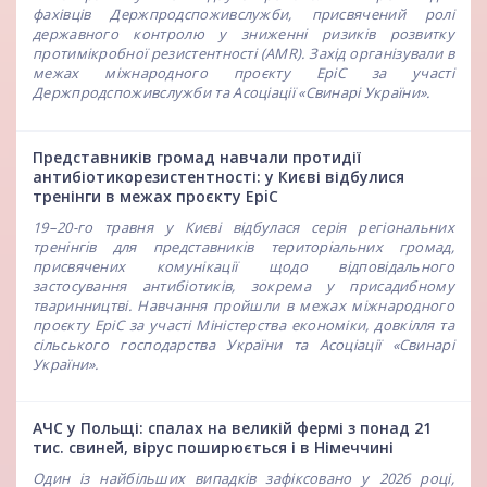
фахівців Держпродспоживслужби, присвячений ролі
державного контролю у зниженні ризиків розвитку
протимікробної резистентності (AMR). Захід організували в
межах міжнародного проєкту EpiC за участі
Держпродспоживслужби та Асоціації «Свинарі України».
Представників громад навчали протидії
антибіотикорезистентності: у Києві відбулися
тренінги в межах проєкту EpiC
19–20-го травня у Києві відбулася серія регіональних
тренінгів для представників територіальних громад,
присвячених комунікації щодо відповідального
застосування антибіотиків, зокрема у присадибному
тваринництві. Навчання пройшли в межах міжнародного
проєкту EpiC за участі Міністерства економіки, довкілля та
сільського господарства України та Асоціації «Свинарі
України».
АЧС у Польщі: спалах на великій фермі з понад 21
тис. свиней, вірус поширюється і в Німеччині
Один із найбільших випадків зафіксовано у 2026 році,